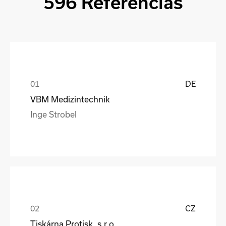
596 Referencias
DE
VBM Medizintechnik
Inge Strobel
CZ
Tiskárna Protisk, s.r.o.