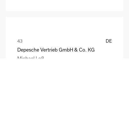
DE
Depesche Vertrieb GmbH & Co. KG
Michael Loß
DE
HEWI Heinrich Wilke GmbH