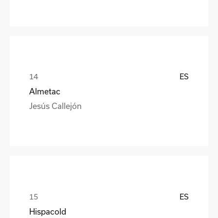
ES
Almetac
Jesús Callejón
ES
Hispacold