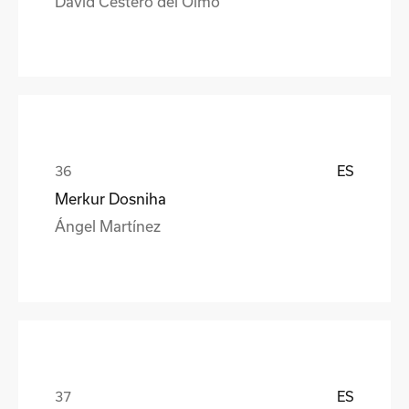
David Cestero del Olmo
ES
Merkur Dosniha
Ángel Martínez
ES