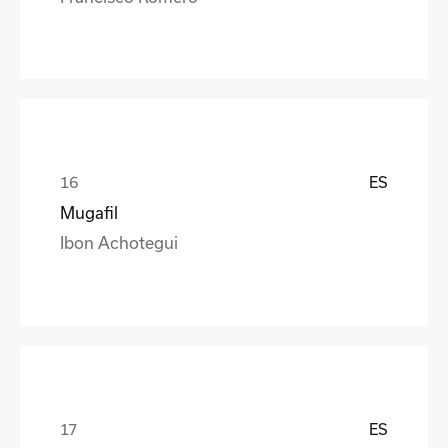
ES
Mugafil
Ibon Achotegui
ES