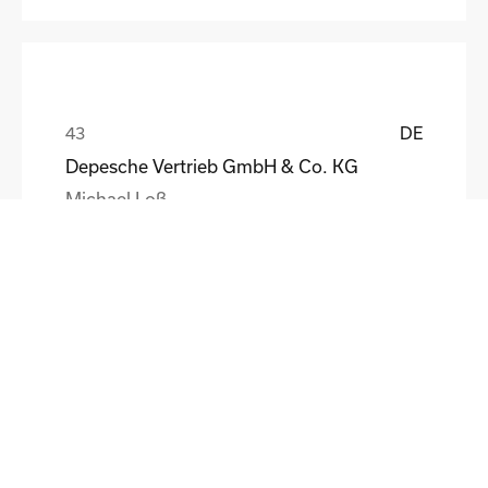
DE
Depesche Vertrieb GmbH & Co. KG
Michael Loß
DE
HEWI Heinrich Wilke GmbH
Sebastian Schmidt