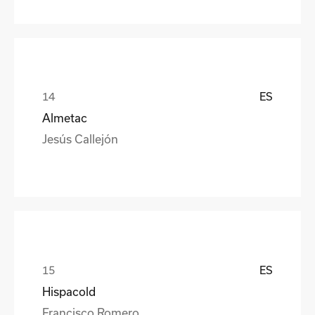
ES
Almetac
Jesús Callejón
ES
Hispacold
Francisco Romero