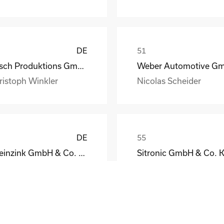
DE
Busch Produktions GmbH Vakuumpumpen und Systeme
ristoph Winkler
Nicolas Scheider
DE
Rheinzink GmbH & Co. KG
Sitronic GmbH & Co. 
eodor Jacoby
Peter Fassmann