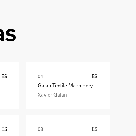
as
ES
ES
Galan Textile Machinery, S.L.
Xavier Galan
ES
ES