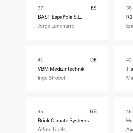
ES
BASF Española S.L.
Jorge Lancharro
En
DE
VBM Medizintechnik
Tis
Inge Strobel
Ma
GB
Brink Climate Systems B.V.
He
Alfred Ubels
Ax