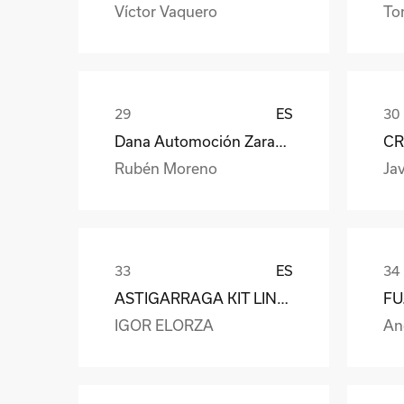
Víctor Vaquero
To
ES
Dana Automoción Zaragoza
CR
Rubén Moreno
Jav
ES
ASTIGARRAGA KIT LINE S.L.
IGOR ELORZA
An