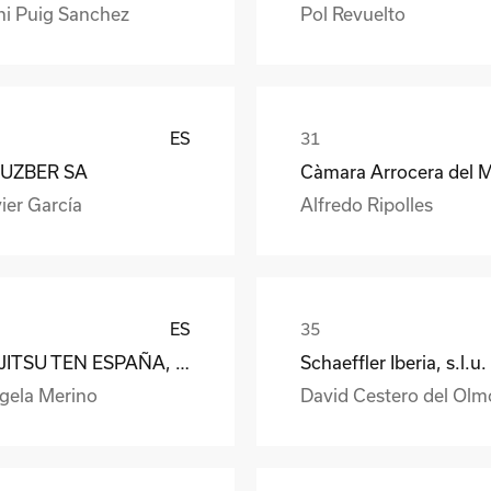
ni Puig Sanchez
Pol Revuelto
ES
UZBER SA
ier García
Alfredo Ripolles
ES
FUJITSU TEN ESPAÑA, S.A.
Schaeffler Iberia, s.l.u.
gela Merino
David Cestero del Olm