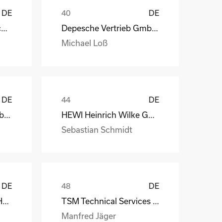
DE
DE
STAHL Oberflächentechnik GmbH
Depesche Vertrieb GmbH & Co. KG
Michael Loß
DE
DE
Depesche Vertrieb GmbH & Co. KG
HEWI Heinrich Wilke GmbH
Sebastian Schmidt
DE
DE
MS-Schramberg GmbH&Co. KG
TSM Technical Services & Marine Logistics GmbH
Manfred Jäger