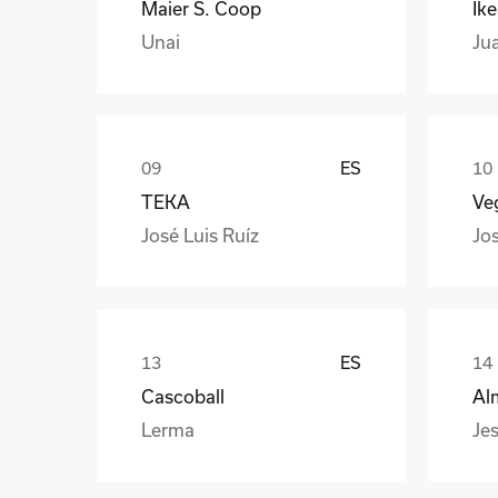
Maier S. Coop
Ik
Unai
Ju
ES
TEKA
Veg
José Luis Ruíz
Jo
ES
Cascoball
Al
Lerma
Jes