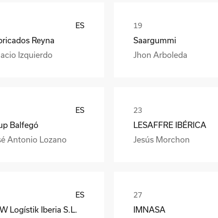
ES
bricados Reyna
Saargummi
acio Izquierdo
Jhon Arboleda
ES
up Balfegó
LESAFFRE IBÉRICA
sé Antonio Lozano
Jesús Morchon
ES
 Logístik Iberia S.L.
IMNASA