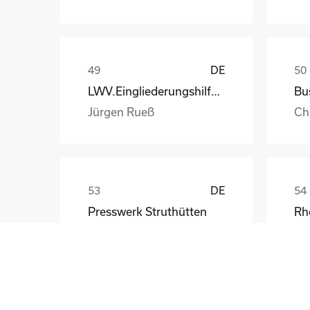
DE
LWV.Eingliederungshilfe.GmbH
Jürgen Rueß
Ch
DE
Presswerk Struthütten
Tim Pieck
Th