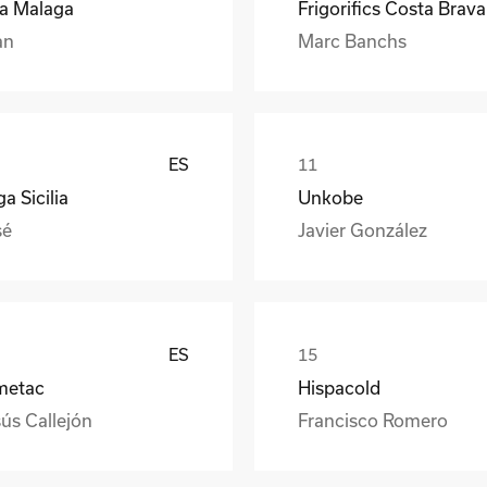
ea Malaga
Frigorifics Costa Brava
an
Marc Banchs
ES
a Sicilia
Unkobe
sé
Javier González
ES
metac
Hispacold
ús Callejón
Francisco Romero