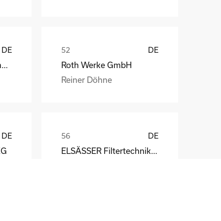
DE
DE
Weber Automotive GmbH
Roth Werke GmbH
Reiner Döhne
DE
DE
KG
ELSÄSSER Filtertechnik GmbH
Michael Acker