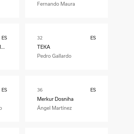
Fernando Maura
ES
ES
Càmara Arrocera del Montsià
TEKA
Pedro Gallardo
ES
ES
Merkur Dosniha
o
Ángel Martínez