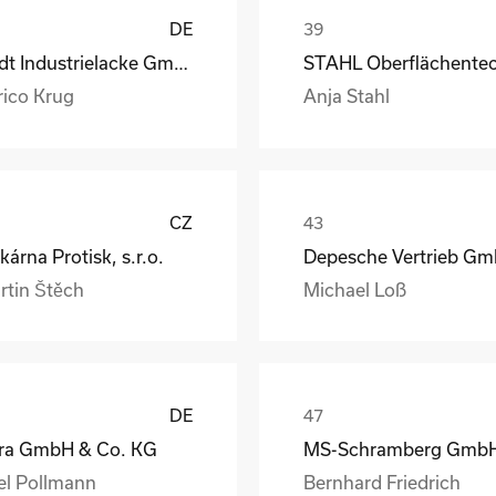
DE
Rüdt Industrielacke GmbH & Co.KG
rico Krug
Anja Stahl
CZ
kárna Protisk, s.r.o.
rtin Štěch
Michael Loß
DE
ra GmbH & Co. KG
el Pollmann
Bernhard Friedrich