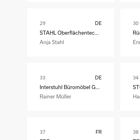
DE
STAHL Oberflächentechnik GmbH
Anja Stahl
En
DE
Interstuhl Büromöbel GmbH & Co. KG
ST
Rainer Müller
Ha
FR