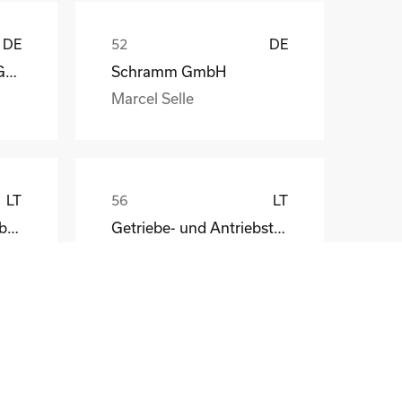
DE
DE
Lock Antriebstechnik GmbH
Schramm GmbH
Marcel Selle
LT
LT
HKT Wellpappen Verarbeitung GmbH
Getriebe- und Antriebstechnik Wernigerode
LV
LV
Getriebe- und Antriebstechnik Wernigerode
BVZ Berliner Zeitungsdruck GmbH