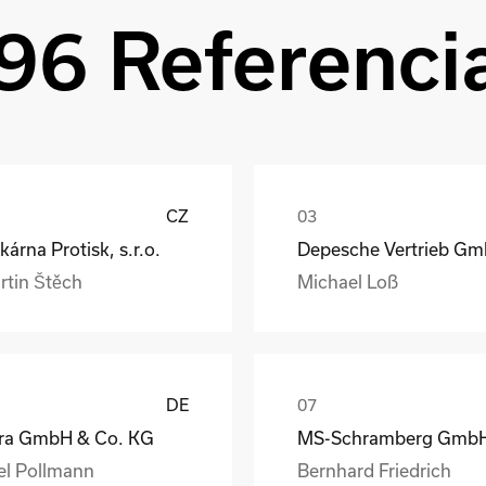
96 Referenci
CZ
kárna Protisk, s.r.o.
rtin Štěch
Michael Loß
DE
ra GmbH & Co. KG
el Pollmann
Bernhard Friedrich