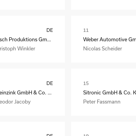
DE
Busch Produktions GmbH Vakuumpumpen und Systeme
ristoph Winkler
Nicolas Scheider
DE
Rheinzink GmbH & Co. KG
Sitronic GmbH & Co. 
eodor Jacoby
Peter Fassmann
DE