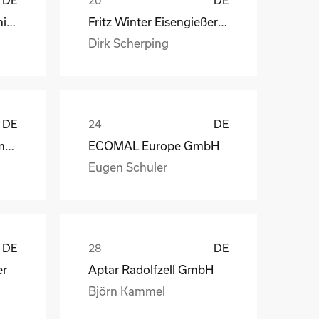
STÖBER Antriebstechnik GmbH + Co. KG
Fritz Winter Eisengießerei GmbH & Co. KG
Dirk Scherping
DE
DE
Geveko Markings Germany GmbH
ECOMAL Europe GmbH
Eugen Schuler
DE
DE
er
Aptar Radolfzell GmbH
Björn Kammel