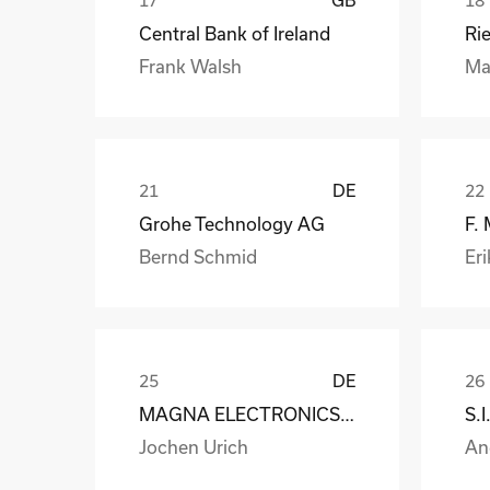
Central Bank of Ireland
Ri
Frank Walsh
Ma
DE
Grohe Technology AG
F.
Bernd Schmid
Eri
DE
MAGNA ELECTRONICS EUROPE GmbH & Co. OHG
Jochen Urich
An