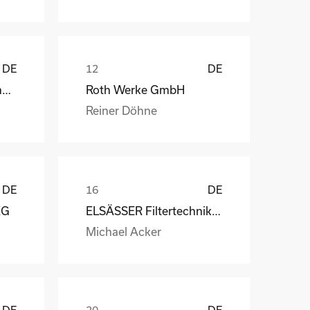
DE
DE
Weber Automotive GmbH
Roth Werke GmbH
Reiner Döhne
DE
DE
KG
ELSÄSSER Filtertechnik GmbH
Michael Acker
DE
DE