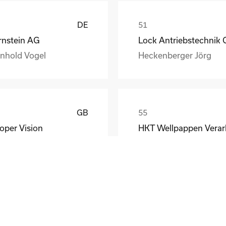
DE
rnstein AG
inhold Vogel
Heckenberger Jörg
GB
oper Vision
rid Dordal
LV
HKT Wellpappen Verarbeitung GmbH