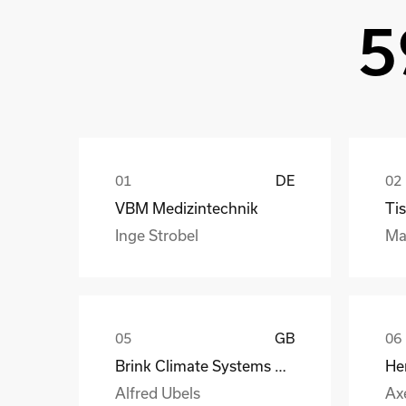
5
DE
VBM Medizintechnik
Tis
Inge Strobel
Ma
GB
Brink Climate Systems B.V.
He
Alfred Ubels
Ax