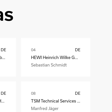
as
DE
DE
Depesche Vertrieb GmbH & Co. KG
HEWI Heinrich Wilke GmbH
Sebastian Schmidt
DE
DE
MS-Schramberg GmbH&Co. KG
TSM Technical Services & Marine Logistics GmbH
Manfred Jäger