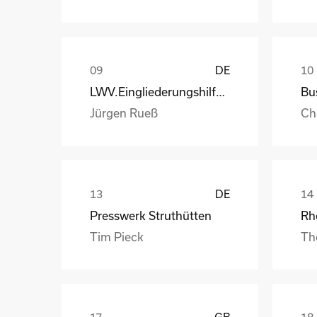
DE
LWV.Eingliederungshilfe.GmbH
Jürgen Rueß
Ch
DE
Presswerk Struthütten
Tim Pieck
Th
GB