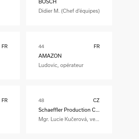
BOSCH
Didier M. (Chef d’équipes)
FR
FR
AMAZON
Ludovic, opérateur
FR
CZ
Schaeffler Production CZ s.r.o.
Mgr. Lucie Kučerová, vedoucí interní logistiky a expedice