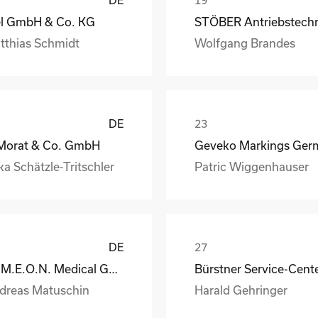
el GmbH & Co. KG
tthias Schmidt
Wolfgang Brandes
DE
 Morat & Co. GmbH
ka Schätzle-Tritschler
Patric Wiggenhauser
DE
S.I.M.E.O.N. Medical GmbH & Co.KG
Bürstner Service-Cent
dreas Matuschin
Harald Gehringer