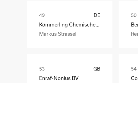
DE
Kömmerling Chemische Fabrik GmbH
Be
Markus Strassel
Re
GB
Enraf-Nonius BV
Co
John Katzenbauer
Ast
LT
BVZ Berliner Zeitungsdruck GmbH