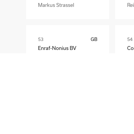
Markus Strassel
Re
GB
Enraf-Nonius BV
Co
John Katzenbauer
Ast
LT
BVZ Berliner Zeitungsdruck GmbH