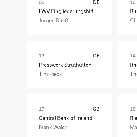
DE
LWV.Eingliederungshilfe.GmbH
Jürgen Rueß
Ch
DE
Presswerk Struthütten
Tim Pieck
Th
GB
Central Bank of Ireland
Ri
Frank Walsh
Ma