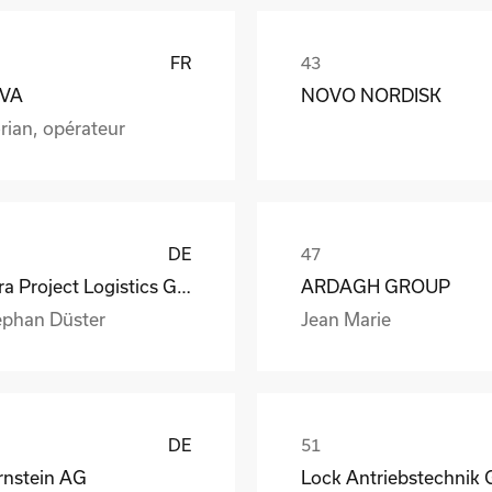
FR
VA
NOVO NORDISK
rian, opérateur
DE
Vitra Project Logistics GmbH
ARDAGH GROUP
ephan Düster
Jean Marie
DE
rnstein AG