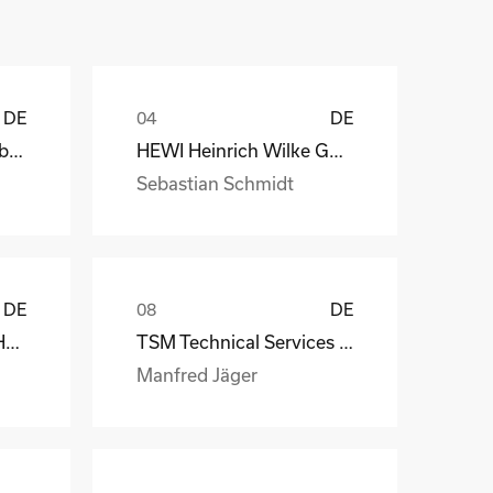
DE
DE
Depesche Vertrieb GmbH & Co. KG
HEWI Heinrich Wilke GmbH
Sebastian Schmidt
DE
DE
MS-Schramberg GmbH&Co. KG
TSM Technical Services & Marine Logistics GmbH
Manfred Jäger