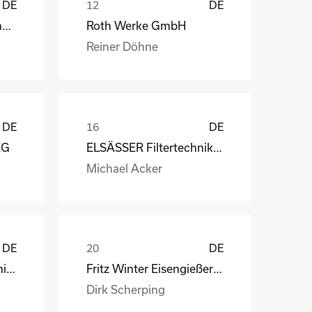
DE
DE
Weber Automotive GmbH
Roth Werke GmbH
Reiner Döhne
DE
DE
KG
ELSÄSSER Filtertechnik GmbH
Michael Acker
DE
DE
STÖBER Antriebstechnik GmbH + Co. KG
Fritz Winter Eisengießerei GmbH & Co. KG
Dirk Scherping