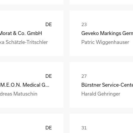
DE
 Morat & Co. GmbH
ka Schätzle-Tritschler
Patric Wiggenhauser
DE
S.I.M.E.O.N. Medical GmbH & Co.KG
Bürstner Service-Cent
dreas Matuschin
Harald Gehringer
DE