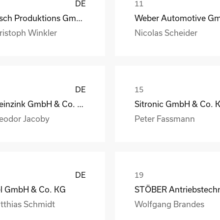
DE
Busch Produktions GmbH Vakuumpumpen und Systeme
ristoph Winkler
Nicolas Scheider
DE
Rheinzink GmbH & Co. KG
Sitronic GmbH & Co. 
eodor Jacoby
Peter Fassmann
DE
el GmbH & Co. KG
tthias Schmidt
Wolfgang Brandes