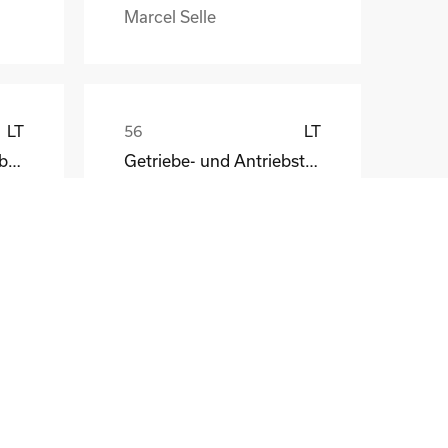
Marcel Selle
LT
LT
HKT Wellpappen Verarbeitung GmbH
Getriebe- und Antriebstechnik Wernigerode
LV
LV
Getriebe- und Antriebstechnik Wernigerode
BVZ Berliner Zeitungsdruck GmbH