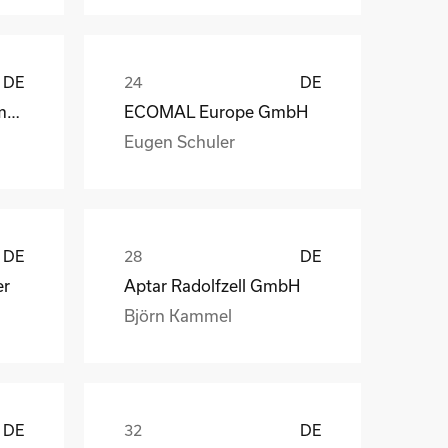
DE
DE
Geveko Markings Germany GmbH
ECOMAL Europe GmbH
Eugen Schuler
DE
DE
er
Aptar Radolfzell GmbH
Björn Kammel
DE
DE