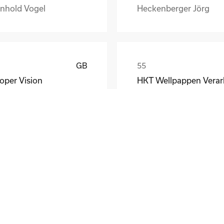
inhold Vogel
Heckenberger Jörg
GB
oper Vision
rid Dordal
LV
HKT Wellpappen Verarbeitung GmbH