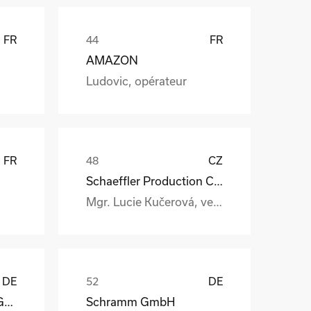
FR
FR
AMAZON
Ludovic, opérateur
FR
CZ
Schaeffler Production CZ s.r.o.
Mgr. Lucie Kučerová, vedoucí interní logistiky a expedice
DE
DE
Lock Antriebstechnik GmbH
Schramm GmbH