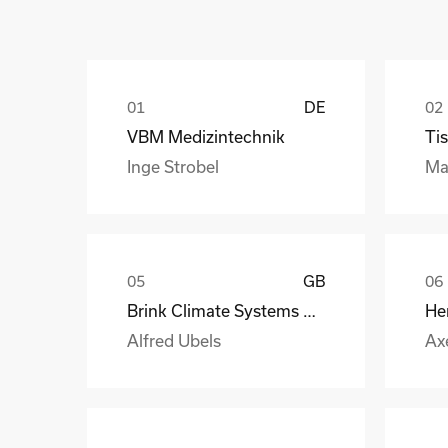
DE
VBM Medizintechnik
Tis
Inge Strobel
Ma
GB
Brink Climate Systems B.V.
He
Alfred Ubels
Ax