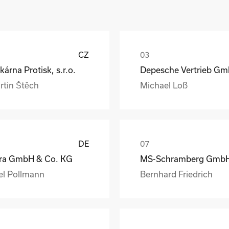
CZ
kárna Protisk, s.r.o.
rtin Štěch
Michael Loß
DE
ra GmbH & Co. KG
el Pollmann
Bernhard Friedrich