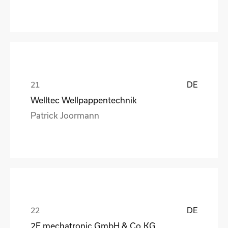
DE
Welltec Wellpappentechnik
Patrick Joormann
DE
2E mechatronic GmbH & Co.KG