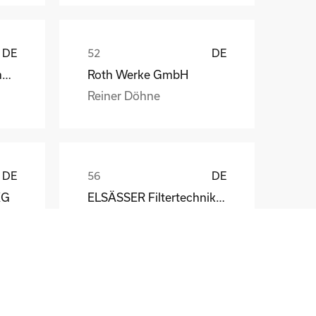
DE
DE
Weber Automotive GmbH
Roth Werke GmbH
Reiner Döhne
DE
DE
KG
ELSÄSSER Filtertechnik GmbH
Michael Acker
DE
DE