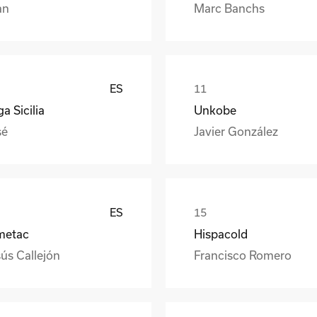
an
Marc Banchs
ES
a Sicilia
Unkobe
sé
Javier González
ES
metac
Hispacold
ús Callejón
Francisco Romero