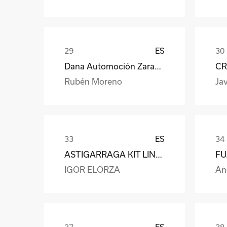
ES
Dana Automoción Zaragoza
CR
Rubén Moreno
Jav
ES
ASTIGARRAGA KIT LINE S.L.
IGOR ELORZA
An
ES