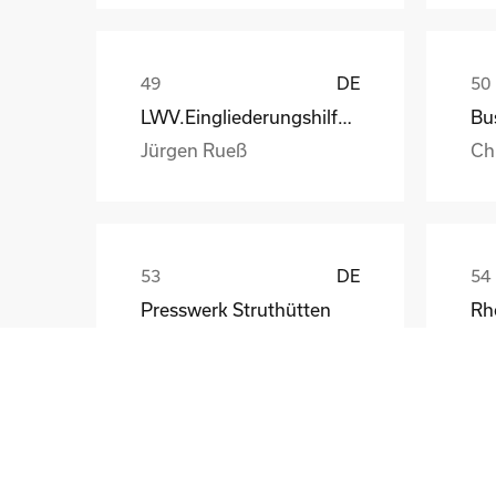
DE
LWV.Eingliederungshilfe.GmbH
Jürgen Rueß
Ch
DE
Presswerk Struthütten
Tim Pieck
Th
GB