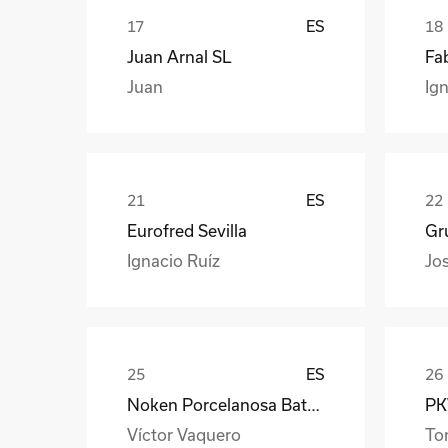
ES
Juan Arnal SL
Fa
Juan
Ign
ES
Eurofred Sevilla
Gr
Ignacio Ruíz
Jo
ES
Noken Porcelanosa Bathrooms
PKW
Víctor Vaquero
To