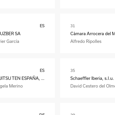
ES
UZBER SA
ier García
Alfredo Ripolles
ES
FUJITSU TEN ESPAÑA, S.A.
Schaeffler Iberia, s.l.u.
gela Merino
David Cestero del Olm
DE