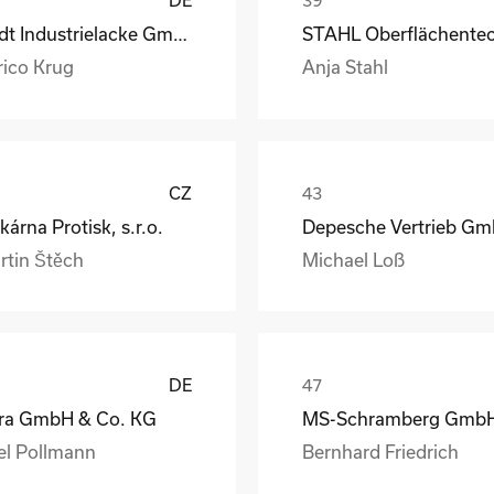
Rüdt Industrielacke GmbH & Co.KG
rico Krug
Anja Stahl
CZ
kárna Protisk, s.r.o.
rtin Štěch
Michael Loß
DE
ra GmbH & Co. KG
el Pollmann
Bernhard Friedrich