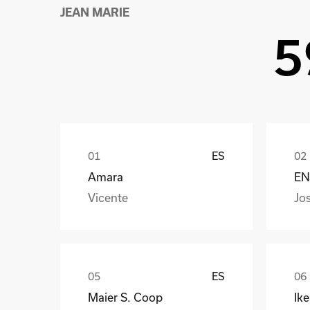
JEAN MARIE
5
ES
Amara
EN
Vicente
Jo
ES
Maier S. Coop
Ik