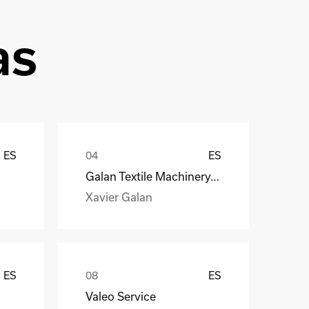
as
ES
ES
Galan Textile Machinery, S.L.
Xavier Galan
ES
ES
Valeo Service