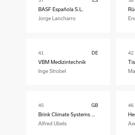
BASF Española S.L.
Jorge Lancharro
En
DE
VBM Medizintechnik
Tis
Inge Strobel
Ma
GB
Brink Climate Systems B.V.
He
Alfred Ubels
Ax