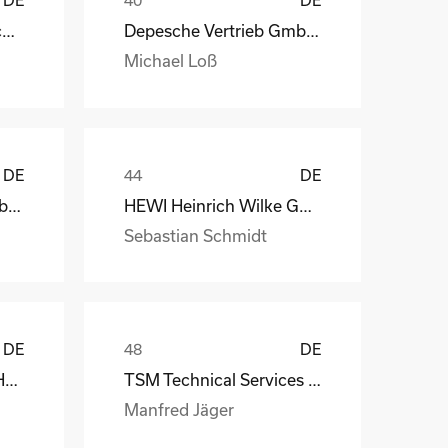
STAHL Oberflächentechnik GmbH
Depesche Vertrieb GmbH & Co. KG
Michael Loß
DE
DE
Depesche Vertrieb GmbH & Co. KG
HEWI Heinrich Wilke GmbH
Sebastian Schmidt
DE
DE
MS-Schramberg GmbH&Co. KG
TSM Technical Services & Marine Logistics GmbH
Manfred Jäger