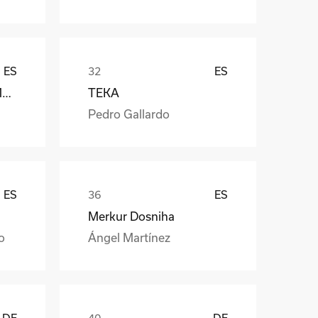
ES
ES
Càmara Arrocera del Montsià
TEKA
Pedro Gallardo
ES
ES
Merkur Dosniha
o
Ángel Martínez
DE
DE