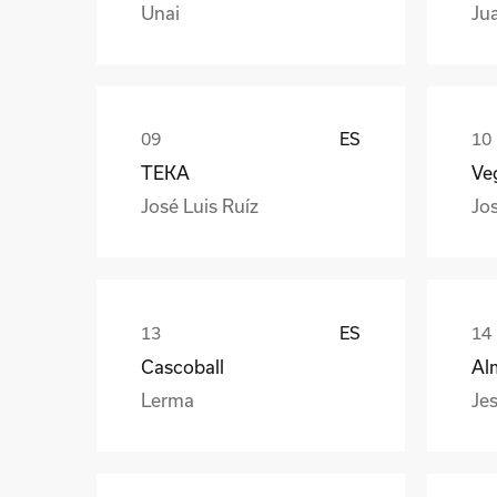
Unai
Ju
ES
TEKA
Veg
José Luis Ruíz
Jo
ES
Cascoball
Al
Lerma
Jes