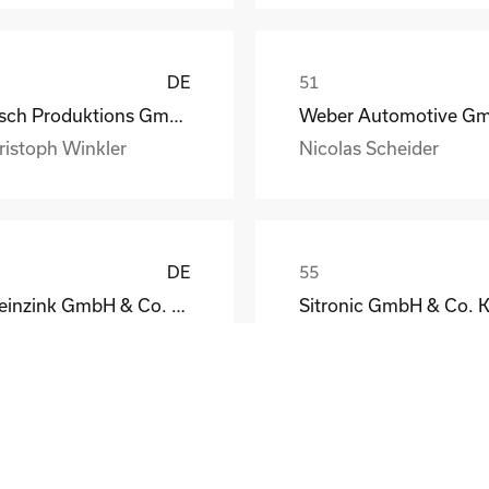
DE
Busch Produktions GmbH Vakuumpumpen und Systeme
ristoph Winkler
Nicolas Scheider
DE
Rheinzink GmbH & Co. KG
Sitronic GmbH & Co. 
eodor Jacoby
Peter Fassmann
DE