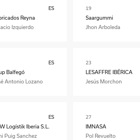
ES
bricados Reyna
Saargummi
acio Izquierdo
Jhon Arboleda
ES
up Balfegó
LESAFFRE IBÉRICA
sé Antonio Lozano
Jesús Morchon
ES
 Logístik Iberia S.L.
IMNASA
ni Puig Sanchez
Pol Revuelto