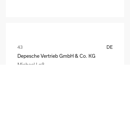
DE
Depesche Vertrieb GmbH & Co. KG
Michael Loß
DE
HEWI Heinrich Wilke GmbH