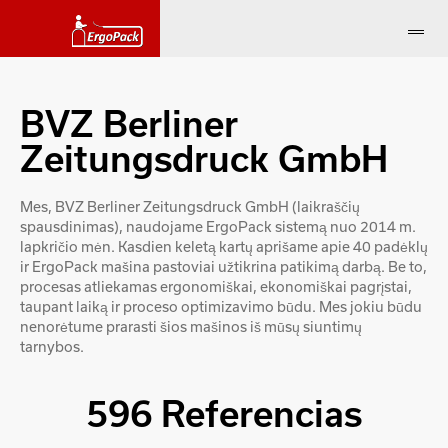
BVZ Berliner
Zeitungsdruck GmbH
Mes, BVZ Berliner Zeitungsdruck GmbH (laikraščių
spausdinimas), naudojame ErgoPack sistemą nuo 2014 m.
lapkričio mėn. Kasdien keletą kartų aprišame apie 40 padėklų
ir ErgoPack mašina pastoviai užtikrina patikimą darbą. Be to,
procesas atliekamas ergonomiškai, ekonomiškai pagrįstai,
taupant laiką ir proceso optimizavimo būdu. Mes jokiu būdu
nenorėtume prarasti šios mašinos iš mūsų siuntimų
tarnybos.
596 Referencias