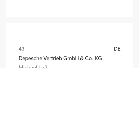
DE
Depesche Vertrieb GmbH & Co. KG
Michael Loß
DE
HEWI Heinrich Wilke GmbH