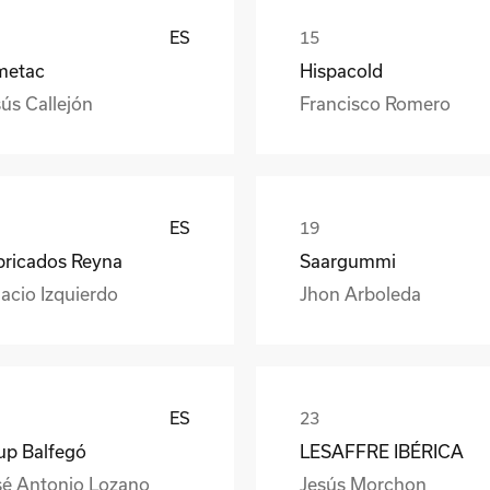
ES
metac
Hispacold
ús Callejón
Francisco Romero
ES
bricados Reyna
Saargummi
acio Izquierdo
Jhon Arboleda
ES
up Balfegó
LESAFFRE IBÉRICA
sé Antonio Lozano
Jesús Morchon