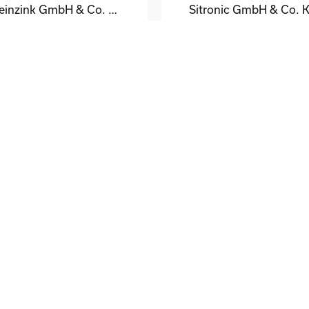
Rheinzink GmbH & Co. KG
Sitronic GmbH & Co. 
eodor Jacoby
Peter Fassmann
DE
el GmbH & Co. KG
tthias Schmidt
Wolfgang Brandes
DE
 Morat & Co. GmbH
ka Schätzle-Tritschler
Patric Wiggenhauser