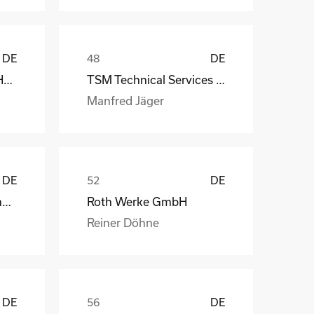
DE
DE
MS-Schramberg GmbH&Co. KG
TSM Technical Services & Marine Logistics GmbH
Manfred Jäger
DE
DE
Weber Automotive GmbH
Roth Werke GmbH
Reiner Döhne
DE
DE