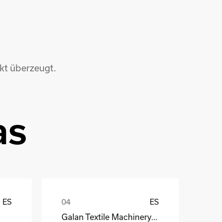
kt überzeugt.
as
ES
ES
Galan Textile Machinery, S.L.