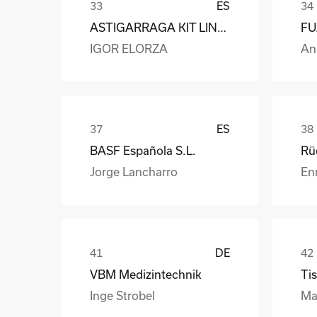
ES
ASTIGARRAGA KIT LINE S.L.
IGOR ELORZA
An
ES
BASF Española S.L.
Jorge Lancharro
En
DE
VBM Medizintechnik
Tis
Inge Strobel
Ma