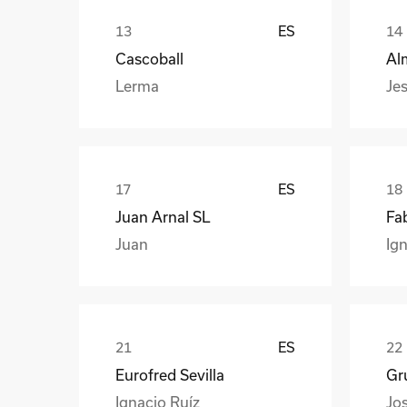
ES
Cascoball
Al
Lerma
Jes
ES
Juan Arnal SL
Fa
Juan
Ign
ES
Eurofred Sevilla
Gr
Ignacio Ruíz
Jo