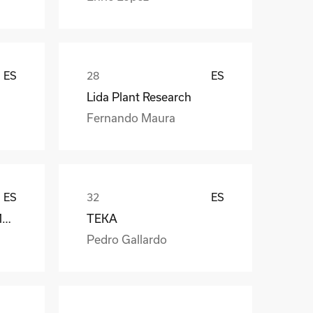
ES
ES
Lida Plant Research
Fernando Maura
ES
ES
Càmara Arrocera del Montsià
TEKA
Pedro Gallardo