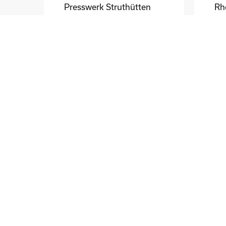
Presswerk Struthütten
Tim Pieck
Th
GB
Central Bank of Ireland
Ri
Frank Walsh
Ma
DE
Grohe Technology AG
F.
Bernd Schmid
Eri