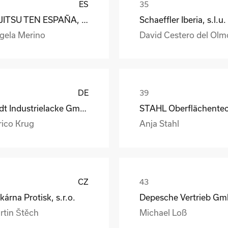
ES
FUJITSU TEN ESPAÑA, S.A.
Schaeffler Iberia, s.l.u.
gela Merino
David Cestero del Olm
DE
Rüdt Industrielacke GmbH & Co.KG
rico Krug
Anja Stahl
CZ
kárna Protisk, s.r.o.
rtin Štěch
Michael Loß