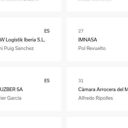
ES
 Logístik Iberia S.L.
IMNASA
ni Puig Sanchez
Pol Revuelto
ES
UZBER SA
ier García
Alfredo Ripolles