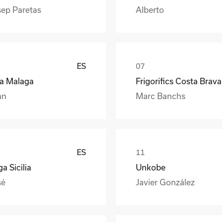
sep Paretas
Alberto
ES
ea Malaga
Frigorifics Costa Brava
an
Marc Banchs
ES
a Sicilia
Unkobe
sé
Javier González