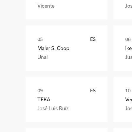
Vicente
Jo
ES
Maier S. Coop
Ik
Unai
Ju
ES
TEKA
Veg
José Luis Ruíz
Jo