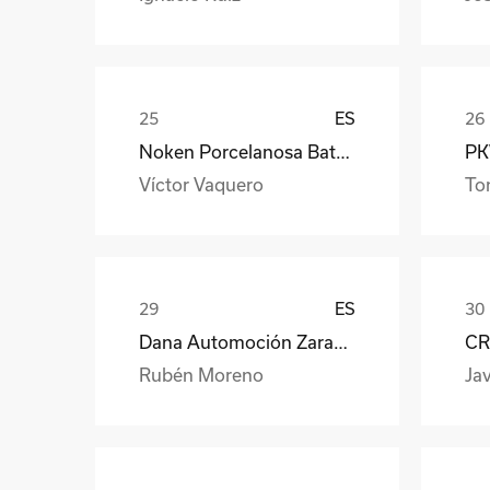
ES
Noken Porcelanosa Bathrooms
PKW
Víctor Vaquero
To
ES
Dana Automoción Zaragoza
CR
Rubén Moreno
Jav