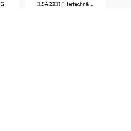
KG
ELSÄSSER Filtertechnik GmbH
Michael Acker
DE
DE
STÖBER Antriebstechnik GmbH + Co. KG
Fritz Winter Eisengießerei GmbH & Co. KG
Dirk Scherping
DE
DE
Geveko Markings Germany GmbH
ECOMAL Europe GmbH
Eugen Schuler