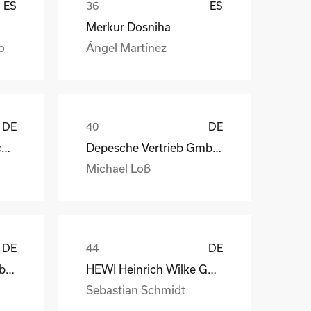
ES
ES
Merkur Dosniha
o
Ángel Martínez
DE
DE
STAHL Oberflächentechnik GmbH
Depesche Vertrieb GmbH & Co. KG
Michael Loß
DE
DE
Depesche Vertrieb GmbH & Co. KG
HEWI Heinrich Wilke GmbH
Sebastian Schmidt