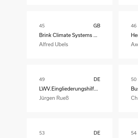
GB
Brink Climate Systems B.V.
He
Alfred Ubels
Ax
DE
LWV.Eingliederungshilfe.GmbH
Jürgen Rueß
Ch
DE