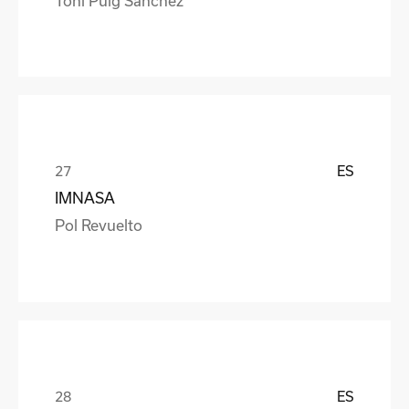
Toni Puig Sanchez
ES
IMNASA
Pol Revuelto
ES