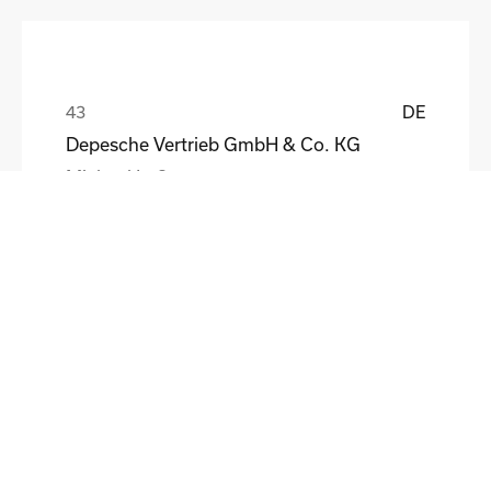
DE
Depesche Vertrieb GmbH & Co. KG
Michael Loß
DE
HEWI Heinrich Wilke GmbH
Sebastian Schmidt