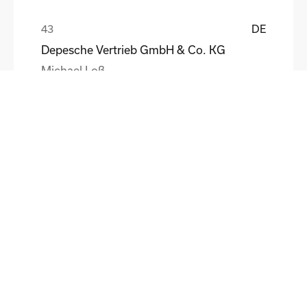
DE
Depesche Vertrieb GmbH & Co. KG
Michael Loß
DE
HEWI Heinrich Wilke GmbH
Sebastian Schmidt