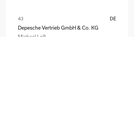
DE
Depesche Vertrieb GmbH & Co. KG
Michael Loß
DE
HEWI Heinrich Wilke GmbH
Sebastian Schmidt