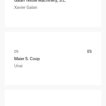
Galan Textile Machinery, S.L.
Xavier Galan
ES
Maier S. Coop
Unai