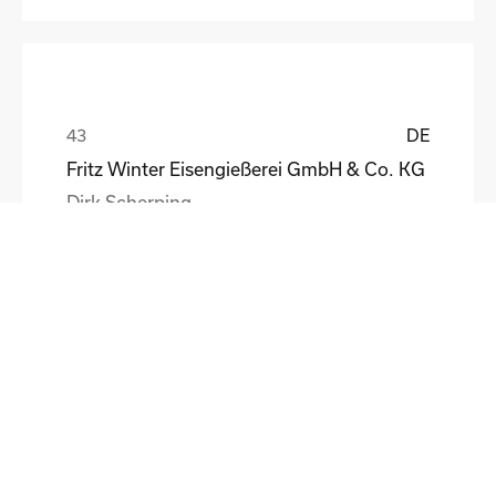
DE
Fritz Winter Eisengießerei GmbH & Co. KG
Dirk Scherping
DE
STÖBER Antriebstechnik GmbH + Co. KG
Wolfgang Brandes