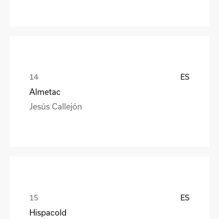
ES
Almetac
Jesús Callejón
ES
Hispacold