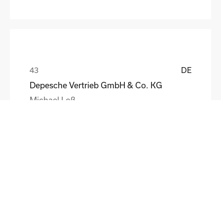
DE
Depesche Vertrieb GmbH & Co. KG
Michael Loß
DE
HEWI Heinrich Wilke GmbH