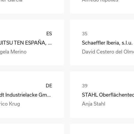
ES
FUJITSU TEN ESPAÑA, S.A.
Schaeffler Iberia, s.l.u.
gela Merino
David Cestero del Olm
DE
Rüdt Industrielacke GmbH & Co.KG
rico Krug
Anja Stahl