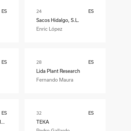
ES
ES
Sacos Hidalgo, S.L.
Enric López
ES
ES
Lida Plant Research
Fernando Maura
ES
ES
Càmara Arrocera del Montsià
TEKA
Pedro Gallardo