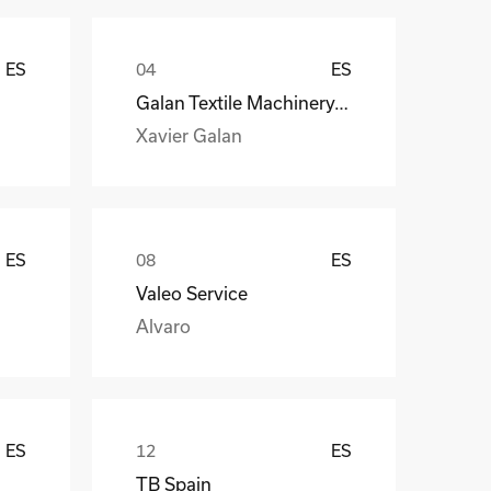
ES
ES
Galan Textile Machinery, S.L.
Xavier Galan
ES
ES
Valeo Service
Alvaro
ES
ES
TB Spain