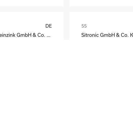
DE
Rheinzink GmbH & Co. KG
Sitronic GmbH & Co. 
eodor Jacoby
Peter Fassmann
DE
el GmbH & Co. KG
tthias Schmidt
Wolfgang Brandes
DE