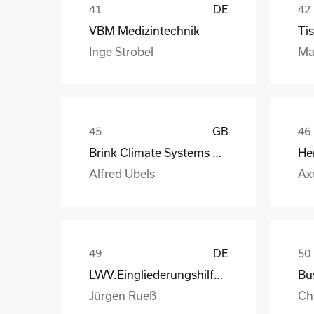
DE
VBM Medizintechnik
Tis
Inge Strobel
Ma
GB
Brink Climate Systems B.V.
He
Alfred Ubels
Ax
DE
LWV.Eingliederungshilfe.GmbH
Jürgen Rueß
Ch