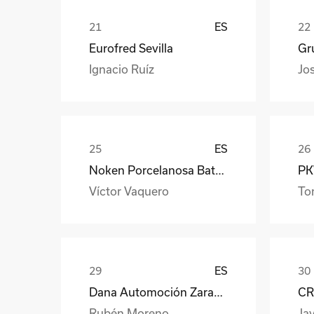
ES
Eurofred Sevilla
Gr
Ignacio Ruíz
Jo
ES
Noken Porcelanosa Bathrooms
PKW
Víctor Vaquero
To
ES
Dana Automoción Zaragoza
CR
Rubén Moreno
Jav