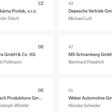
CZ
kárna Protisk, s.r.o.
rtin Štěch
Michael Loß
DE
ra GmbH & Co. KG
el Pollmann
Bernhard Friedrich
DE
Busch Produktions GmbH Vakuumpumpen und Systeme
ristoph Winkler
Nicolas Scheider