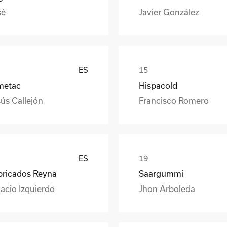
sé
Javier González
ES
metac
Hispacold
ús Callejón
Francisco Romero
ES
bricados Reyna
Saargummi
acio Izquierdo
Jhon Arboleda