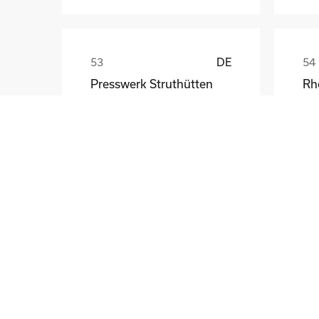
DE
Presswerk Struthütten
Tim Pieck
Th
GB
Central Bank of Ireland
Ri
Frank Walsh
Ma
DE