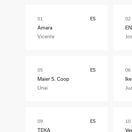
ES
Amara
EN
Vicente
Jo
ES
Maier S. Coop
Ik
Unai
Ju
ES
TEKA
Veg