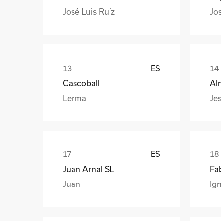
José Luis Ruíz
Jo
ES
Cascoball
Al
Lerma
Jes
ES
Juan Arnal SL
Fa
Juan
Ign