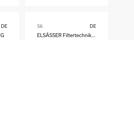
DE
DE
KG
ELSÄSSER Filtertechnik GmbH
Michael Acker
DE
DE
STÖBER Antriebstechnik GmbH + Co. KG
Fritz Winter Eisengießerei GmbH & Co. KG
Dirk Scherping
DE
DE