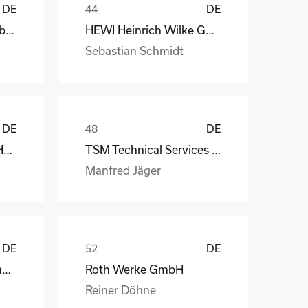
DE
DE
Depesche Vertrieb GmbH & Co. KG
HEWI Heinrich Wilke GmbH
Sebastian Schmidt
DE
DE
MS-Schramberg GmbH&Co. KG
TSM Technical Services & Marine Logistics GmbH
Manfred Jäger
DE
DE
Weber Automotive GmbH
Roth Werke GmbH
Reiner Döhne