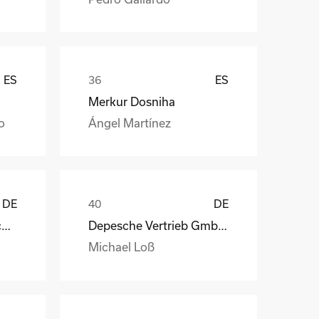
ES
ES
Merkur Dosniha
o
Ángel Martínez
DE
DE
STAHL Oberflächentechnik GmbH
Depesche Vertrieb GmbH & Co. KG
Michael Loß