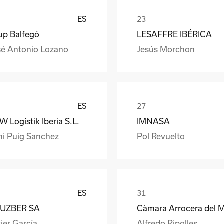
ES
up Balfegó
LESAFFRE IBÉRICA
sé Antonio Lozano
Jesús Morchon
ES
 Logístik Iberia S.L.
IMNASA
ni Puig Sanchez
Pol Revuelto
ES
UZBER SA
ier García
Alfredo Ripolles