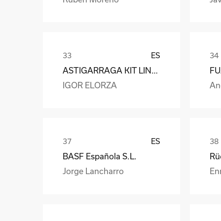
ES
ASTIGARRAGA KIT LINE S.L.
IGOR ELORZA
An
ES
BASF Española S.L.
Jorge Lancharro
En