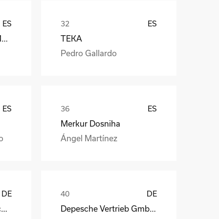
ES
ES
Càmara Arrocera del Montsià
TEKA
Pedro Gallardo
ES
ES
Merkur Dosniha
o
Ángel Martínez
DE
DE
STAHL Oberflächentechnik GmbH
Depesche Vertrieb GmbH & Co. KG