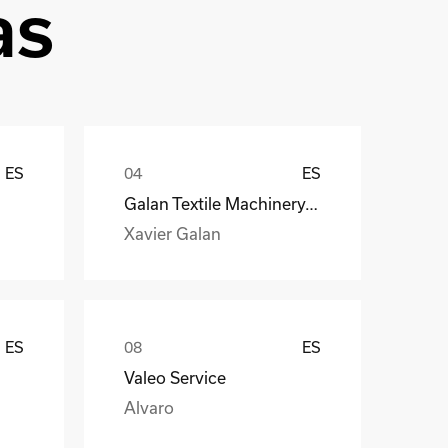
as
ES
ES
Galan Textile Machinery, S.L.
Xavier Galan
ES
ES
Valeo Service
Alvaro