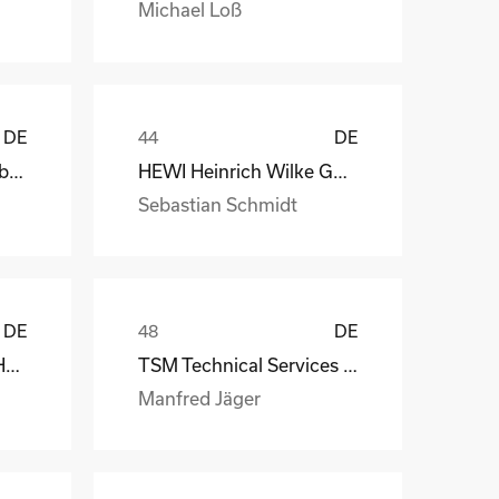
Michael Loß
DE
DE
Depesche Vertrieb GmbH & Co. KG
HEWI Heinrich Wilke GmbH
Sebastian Schmidt
DE
DE
MS-Schramberg GmbH&Co. KG
TSM Technical Services & Marine Logistics GmbH
Manfred Jäger