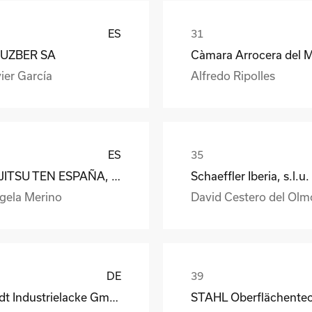
ES
UZBER SA
ier García
Alfredo Ripolles
ES
FUJITSU TEN ESPAÑA, S.A.
Schaeffler Iberia, s.l.u.
gela Merino
David Cestero del Olm
DE
Rüdt Industrielacke GmbH & Co.KG