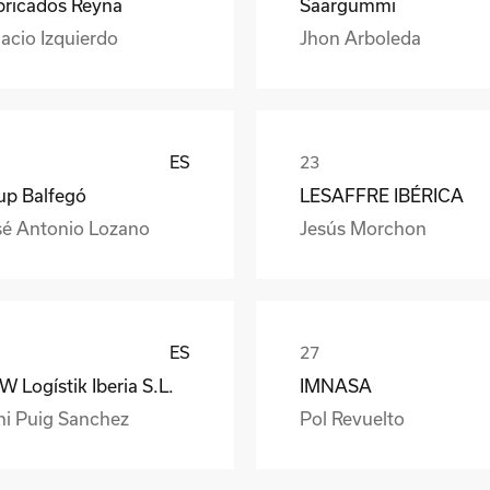
bricados Reyna
Saargummi
acio Izquierdo
Jhon Arboleda
ES
up Balfegó
LESAFFRE IBÉRICA
sé Antonio Lozano
Jesús Morchon
ES
 Logístik Iberia S.L.
IMNASA
ni Puig Sanchez
Pol Revuelto