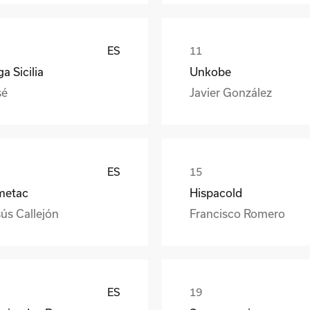
ES
a Sicilia
Unkobe
sé
Javier González
ES
metac
Hispacold
ús Callejón
Francisco Romero
ES