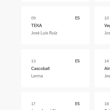
ES
TEKA
Veg
José Luis Ruíz
Jo
ES
Cascoball
Al
Lerma
Jes
ES