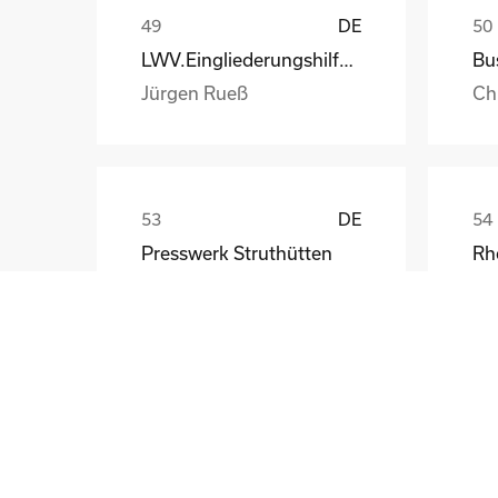
DE
LWV.Eingliederungshilfe.GmbH
Jürgen Rueß
Ch
DE
Presswerk Struthütten
Tim Pieck
Th
GB
Central Bank of Ireland
Ri
Frank Walsh
Ma