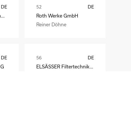
DE
DE
Weber Automotive GmbH
Roth Werke GmbH
Reiner Döhne
DE
DE
KG
ELSÄSSER Filtertechnik GmbH
Michael Acker
DE
DE
STÖBER Antriebstechnik GmbH + Co. KG
Fritz Winter Eisengießerei GmbH & Co. KG
Dirk Scherping