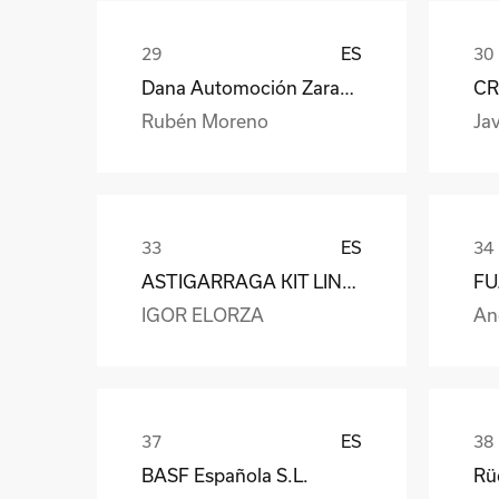
ES
Dana Automoción Zaragoza
CR
Rubén Moreno
Jav
ES
ASTIGARRAGA KIT LINE S.L.
IGOR ELORZA
An
ES
BASF Española S.L.