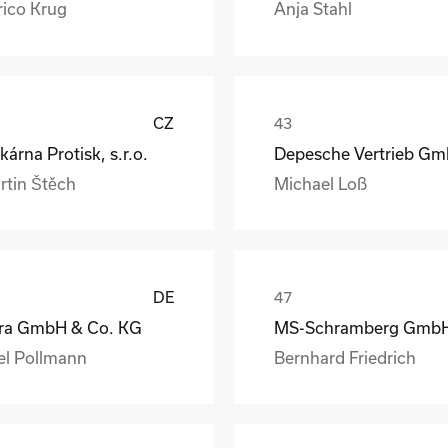
rico Krug
Anja Stahl
CZ
kárna Protisk, s.r.o.
rtin Štěch
Michael Loß
DE
ra GmbH & Co. KG
el Pollmann
Bernhard Friedrich