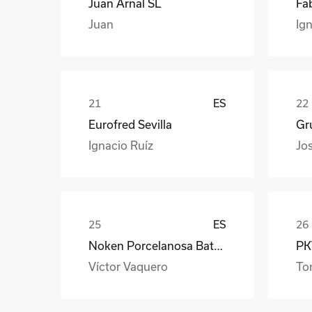
Juan Arnal SL
Fa
Juan
Ign
ES
Eurofred Sevilla
Gr
Ignacio Ruíz
Jo
ES
Noken Porcelanosa Bathrooms
PKW
Víctor Vaquero
To