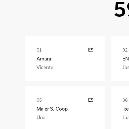
5
ES
Amara
EN
Vicente
Jo
ES
Maier S. Coop
Ik
Unai
Ju