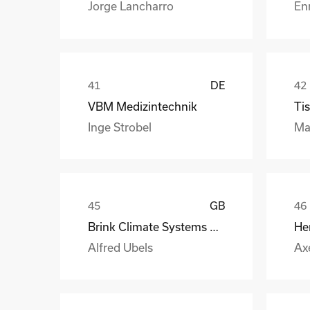
Jorge Lancharro
En
DE
VBM Medizintechnik
Tis
Inge Strobel
Ma
GB
Brink Climate Systems B.V.
He
Alfred Ubels
Ax