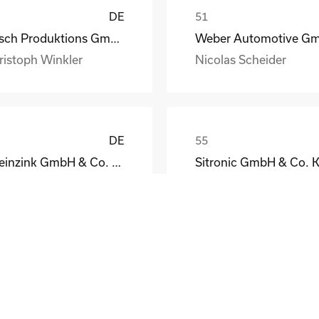
DE
Busch Produktions GmbH Vakuumpumpen und Systeme
ristoph Winkler
Nicolas Scheider
DE
Rheinzink GmbH & Co. KG
Sitronic GmbH & Co. 
eodor Jacoby
Peter Fassmann
DE
el GmbH & Co. KG
tthias Schmidt
Wolfgang Brandes