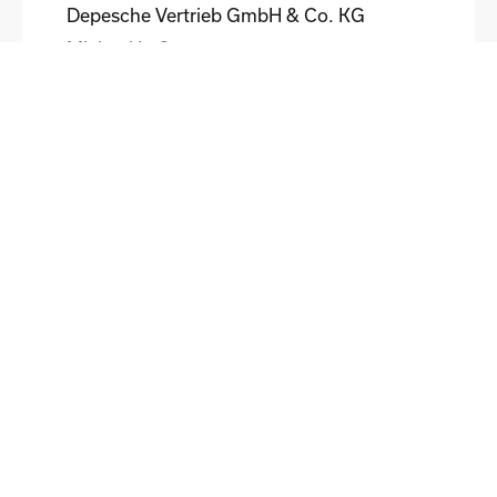
Depesche Vertrieb GmbH & Co. KG
Michael Loß
DE
HEWI Heinrich Wilke GmbH
Sebastian Schmidt