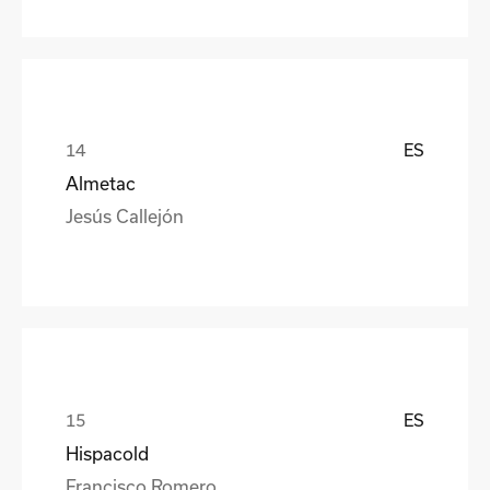
ES
Almetac
Jesús Callejón
ES
Hispacold
Francisco Romero