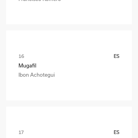
ES
Mugafil
Ibon Achotegui
ES