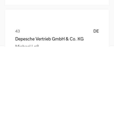
DE
Depesche Vertrieb GmbH & Co. KG
Michael Loß
DE
HEWI Heinrich Wilke GmbH
Sebastian Schmidt