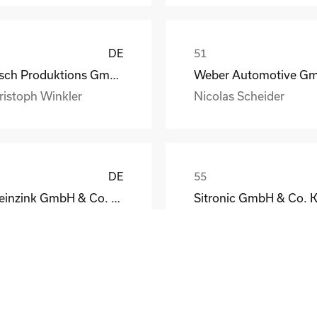
DE
Busch Produktions GmbH Vakuumpumpen und Systeme
ristoph Winkler
Nicolas Scheider
DE
Rheinzink GmbH & Co. KG
Sitronic GmbH & Co. 
eodor Jacoby
Peter Fassmann
DE