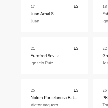
ES
Juan Arnal SL
Fa
Juan
Ign
ES
Eurofred Sevilla
Gr
Ignacio Ruíz
Jo
ES
Noken Porcelanosa Bathrooms
PKW
Víctor Vaquero
To