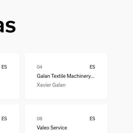
as
ES
ES
Galan Textile Machinery, S.L.
Xavier Galan
ES
ES
Valeo Service