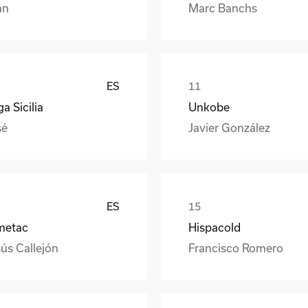
an
Marc Banchs
ES
a Sicilia
Unkobe
sé
Javier González
ES
metac
Hispacold
ús Callejón
Francisco Romero