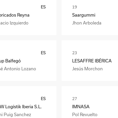
ES
bricados Reyna
Saargummi
acio Izquierdo
Jhon Arboleda
ES
up Balfegó
LESAFFRE IBÉRICA
sé Antonio Lozano
Jesús Morchon
ES
 Logístik Iberia S.L.
IMNASA
ni Puig Sanchez
Pol Revuelto