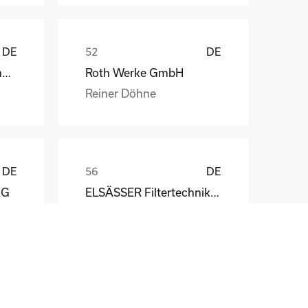
DE
DE
Weber Automotive GmbH
Roth Werke GmbH
Reiner Döhne
DE
DE
KG
ELSÄSSER Filtertechnik GmbH
Michael Acker
DE
DE