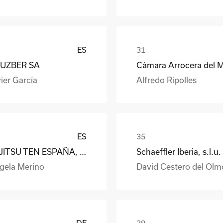
ES
UZBER SA
ier García
Alfredo Ripolles
ES
FUJITSU TEN ESPAÑA, S.A.
Schaeffler Iberia, s.l.u.
gela Merino
David Cestero del Olm
DE