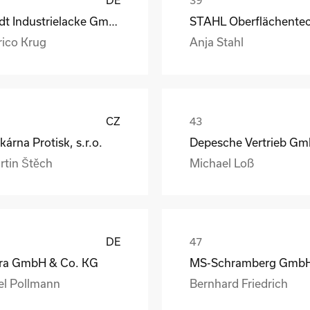
Rüdt Industrielacke GmbH & Co.KG
rico Krug
Anja Stahl
CZ
kárna Protisk, s.r.o.
rtin Štěch
Michael Loß
DE
ra GmbH & Co. KG
el Pollmann
Bernhard Friedrich