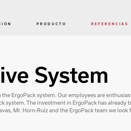
CIÓN
PRODUCTO
REFERENCIAS
rive System
h the ErgoPack system. Our employees are enthusiast
Pack system. The investment in ErgoPack has already
vas, Mr. Horn-Ruiz and the ErgoPack team we look fo