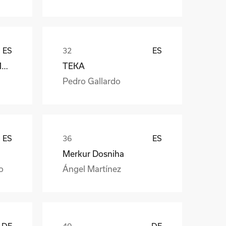
ES
ES
Càmara Arrocera del Montsià
TEKA
Pedro Gallardo
ES
ES
Merkur Dosniha
o
Ángel Martínez
DE
DE