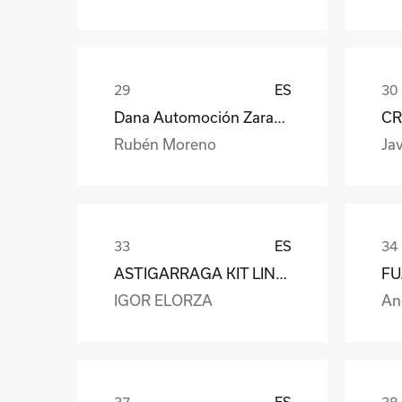
ES
Dana Automoción Zaragoza
CR
Rubén Moreno
Jav
ES
ASTIGARRAGA KIT LINE S.L.
IGOR ELORZA
An
ES