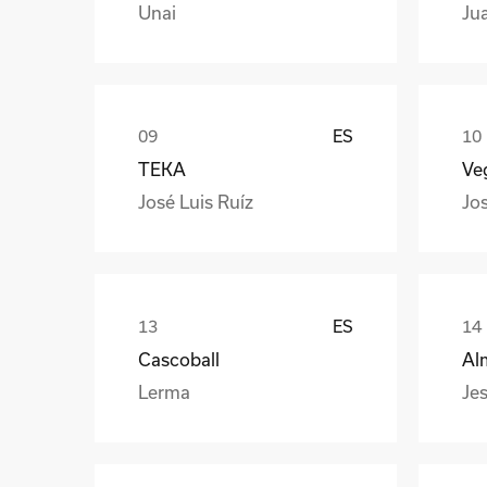
Unai
Ju
ES
TEKA
Veg
José Luis Ruíz
Jo
ES
Cascoball
Al
Lerma
Jes