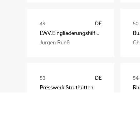
DE
LWV.Eingliederungshilfe.GmbH
Jürgen Rueß
Ch
DE
Presswerk Struthütten
Tim Pieck
Th
GB