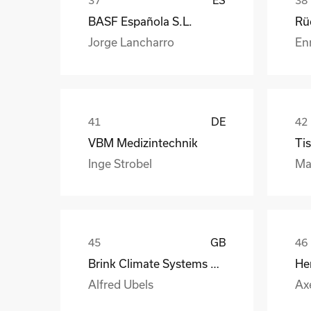
BASF Española S.L.
Jorge Lancharro
En
DE
VBM Medizintechnik
Tis
Inge Strobel
Ma
GB
Brink Climate Systems B.V.
He
Alfred Ubels
Ax