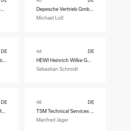
STAHL Oberflächentechnik GmbH
Depesche Vertrieb GmbH & Co. KG
Michael Loß
DE
DE
Depesche Vertrieb GmbH & Co. KG
HEWI Heinrich Wilke GmbH
Sebastian Schmidt
DE
DE
MS-Schramberg GmbH&Co. KG
TSM Technical Services & Marine Logistics GmbH
Manfred Jäger