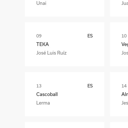
Unai
Ju
ES
TEKA
Veg
José Luis Ruíz
Jo
ES
Cascoball
Al
Lerma
Jes