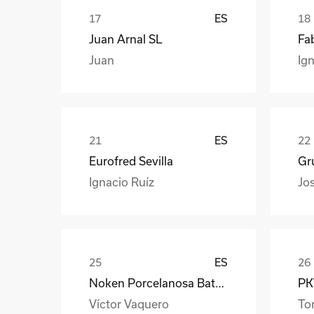
ES
Juan Arnal SL
Fa
Juan
Ign
ES
Eurofred Sevilla
Gr
Ignacio Ruíz
Jo
ES
Noken Porcelanosa Bathrooms
PKW
Víctor Vaquero
To