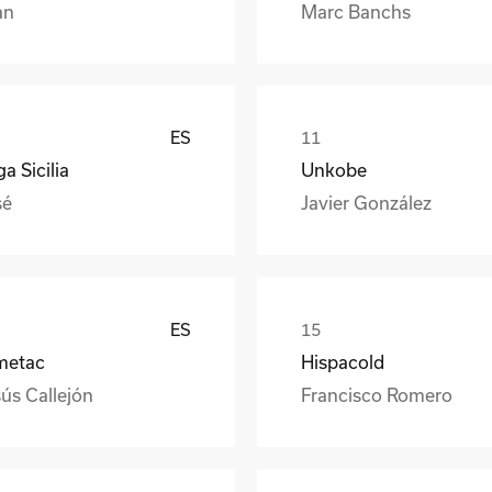
an
Marc Banchs
ES
a Sicilia
Unkobe
sé
Javier González
ES
metac
Hispacold
ús Callejón
Francisco Romero