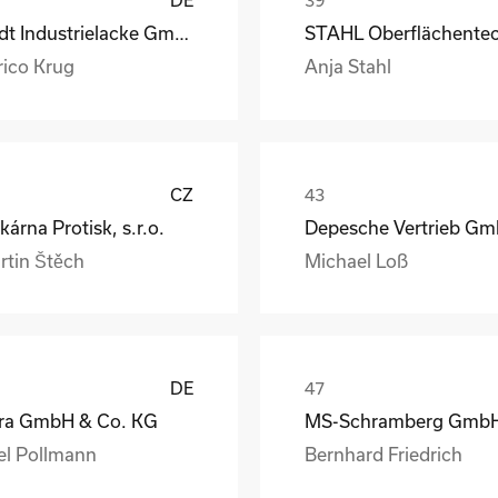
DE
Rüdt Industrielacke GmbH & Co.KG
rico Krug
Anja Stahl
CZ
kárna Protisk, s.r.o.
rtin Štěch
Michael Loß
DE
ra GmbH & Co. KG
el Pollmann
Bernhard Friedrich