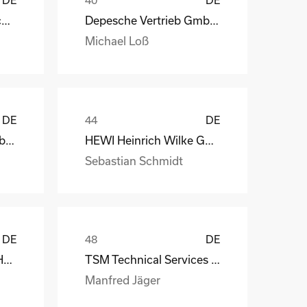
DE
DE
STAHL Oberflächentechnik GmbH
Depesche Vertrieb GmbH & Co. KG
Michael Loß
DE
DE
Depesche Vertrieb GmbH & Co. KG
HEWI Heinrich Wilke GmbH
Sebastian Schmidt
DE
DE
MS-Schramberg GmbH&Co. KG
TSM Technical Services & Marine Logistics GmbH
Manfred Jäger