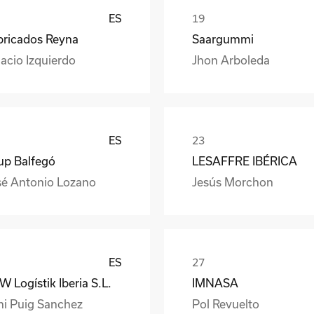
ES
bricados Reyna
Saargummi
acio Izquierdo
Jhon Arboleda
ES
up Balfegó
LESAFFRE IBÉRICA
sé Antonio Lozano
Jesús Morchon
ES
 Logístik Iberia S.L.
IMNASA
ni Puig Sanchez
Pol Revuelto