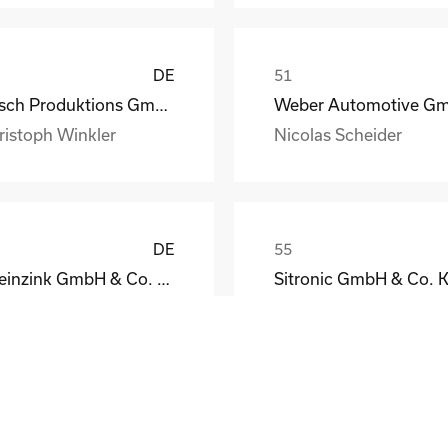
DE
Busch Produktions GmbH Vakuumpumpen und Systeme
ristoph Winkler
Nicolas Scheider
DE
Rheinzink GmbH & Co. KG
Sitronic GmbH & Co. 
eodor Jacoby
Peter Fassmann
DE