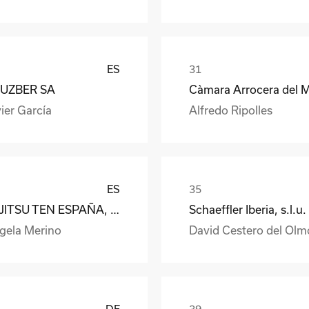
ES
UZBER SA
ier García
Alfredo Ripolles
ES
FUJITSU TEN ESPAÑA, S.A.
Schaeffler Iberia, s.l.u.
gela Merino
David Cestero del Olm