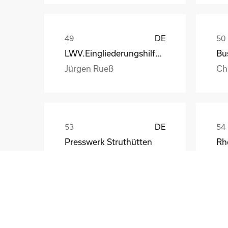
DE
LWV.Eingliederungshilfe.GmbH
Jürgen Rueß
Ch
DE
Presswerk Struthütten
Tim Pieck
Th
GB