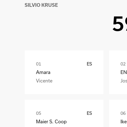
SILVIO KRUSE
5
ES
Amara
EN
Vicente
Jo
ES
Maier S. Coop
Ik