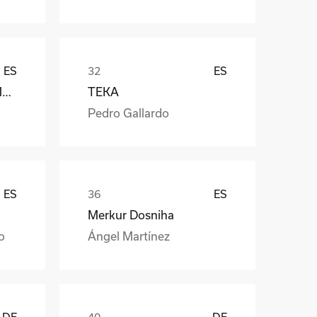
ES
ES
Càmara Arrocera del Montsià
TEKA
Pedro Gallardo
ES
ES
Merkur Dosniha
o
Ángel Martínez