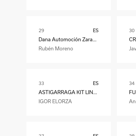
ES
Dana Automoción Zaragoza
CR
Rubén Moreno
Jav
ES
ASTIGARRAGA KIT LINE S.L.
IGOR ELORZA
An