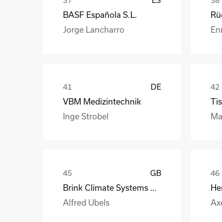
ES
BASF Española S.L.
Jorge Lancharro
En
DE
VBM Medizintechnik
Tis
Inge Strobel
Ma
GB
Brink Climate Systems B.V.
He
Alfred Ubels
Ax