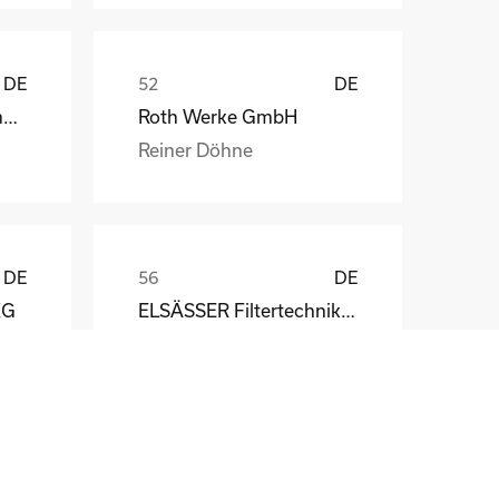
DE
DE
Weber Automotive GmbH
Roth Werke GmbH
Reiner Döhne
DE
DE
KG
ELSÄSSER Filtertechnik GmbH
Michael Acker
DE
DE