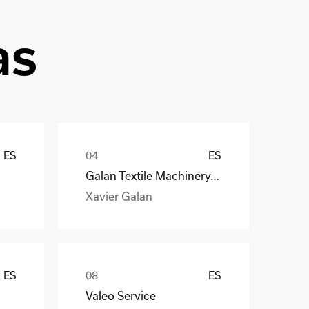
as
ES
ES
Galan Textile Machinery, S.L.
Xavier Galan
ES
ES
Valeo Service