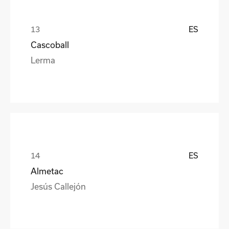
ES
Cascoball
Lerma
ES
Almetac
Jesús Callejón