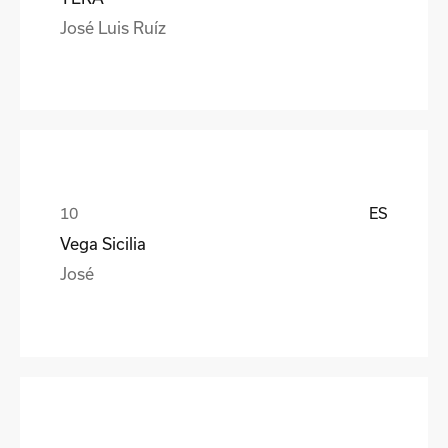
José Luis Ruíz
ES
Vega Sicilia
José