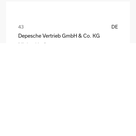
DE
Depesche Vertrieb GmbH & Co. KG
Michael Loß
DE
HEWI Heinrich Wilke GmbH
Sebastian Schmidt