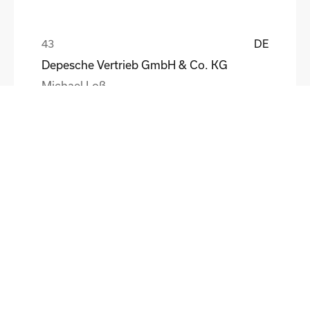
DE
Depesche Vertrieb GmbH & Co. KG
Michael Loß
DE
HEWI Heinrich Wilke GmbH
Sebastian Schmidt