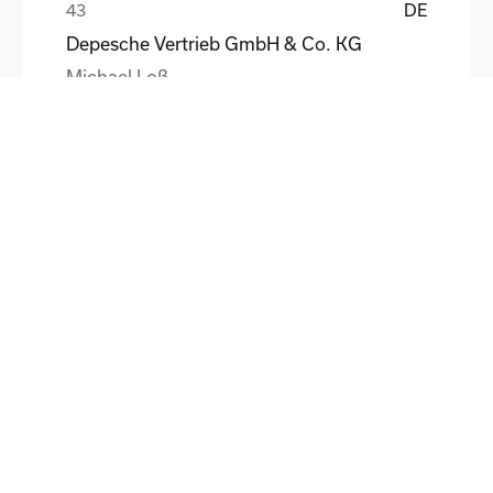
DE
Depesche Vertrieb GmbH & Co. KG
Michael Loß
DE
HEWI Heinrich Wilke GmbH
Sebastian Schmidt