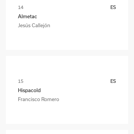
ES
Almetac
Jesús Callejón
ES
Hispacold
Francisco Romero