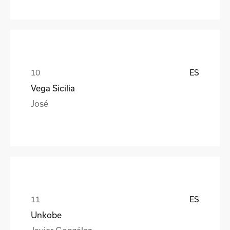
ES
Vega Sicilia
José
ES
Unkobe
Javier González