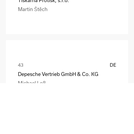
Tiskárna Protisk, s.r.o.
Martin Štěch
DE
Depesche Vertrieb GmbH & Co. KG
Michael Loß