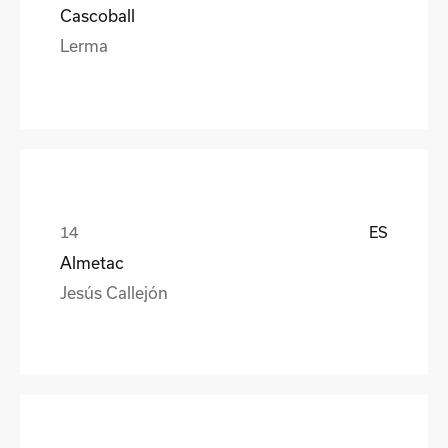
Cascoball
Lerma
ES
Almetac
Jesús Callejón