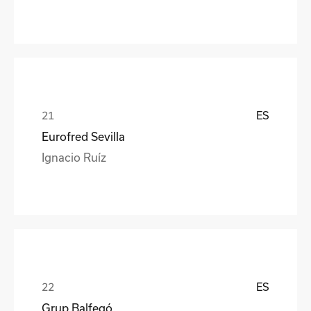
ES
Eurofred Sevilla
Ignacio Ruíz
ES
Grup Balfegó