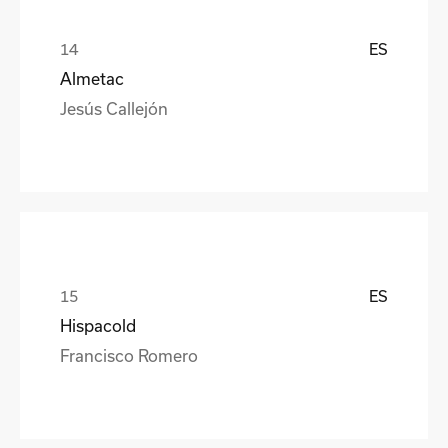
ES
Almetac
Jesús Callejón
ES
Hispacold
Francisco Romero