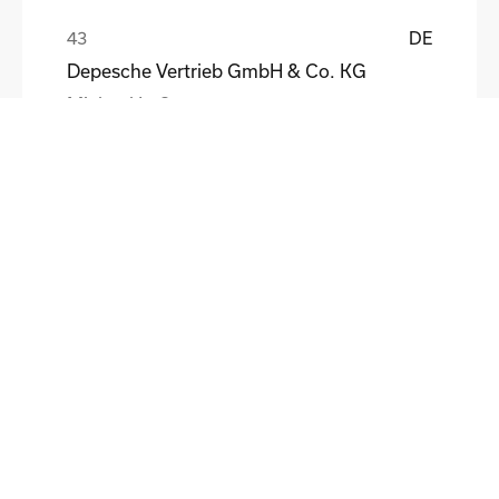
DE
Depesche Vertrieb GmbH & Co. KG
Michael Loß
DE
HEWI Heinrich Wilke GmbH
Sebastian Schmidt