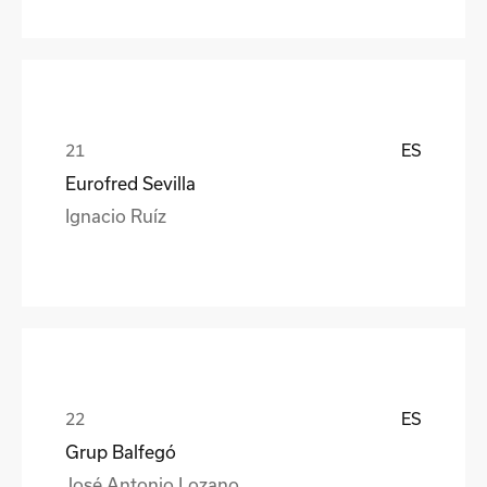
ES
Eurofred Sevilla
Ignacio Ruíz
ES
Grup Balfegó
José Antonio Lozano