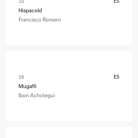
ES
Hispacold
Francisco Romero
ES
Mugafil
Ibon Achotegui