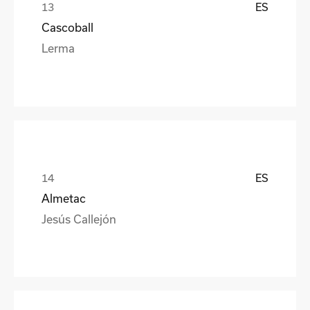
ES
Cascoball
Lerma
ES
Almetac
Jesús Callejón