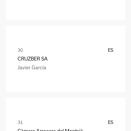
ES
CRUZBER SA
Javier García
ES
Càmara Arrocera del Montsià