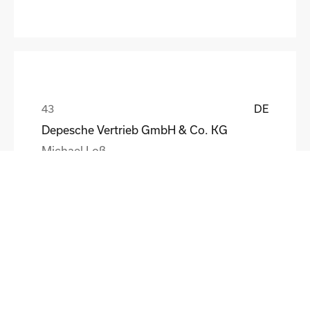
DE
Depesche Vertrieb GmbH & Co. KG
Michael Loß
DE
HEWI Heinrich Wilke GmbH