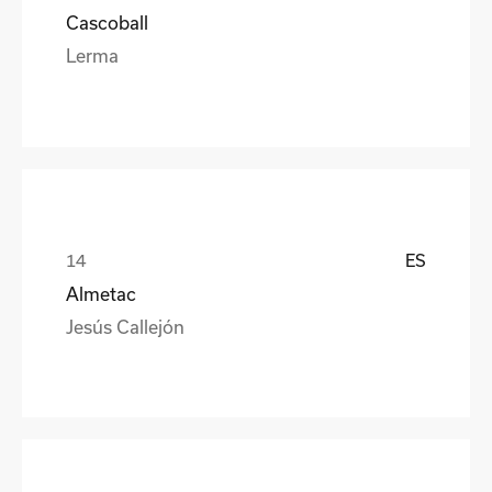
Cascoball
Lerma
ES
Almetac
Jesús Callejón