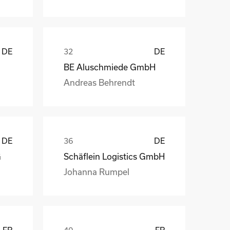
DE
DE
BE Aluschmiede GmbH
Andreas Behrendt
DE
DE
G
Schäflein Logistics GmbH
Johanna Rumpel
FR
FR