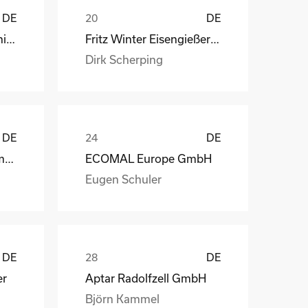
DE
DE
STÖBER Antriebstechnik GmbH + Co. KG
Fritz Winter Eisengießerei GmbH & Co. KG
Dirk Scherping
DE
DE
Geveko Markings Germany GmbH
ECOMAL Europe GmbH
Eugen Schuler
DE
DE
er
Aptar Radolfzell GmbH
Björn Kammel