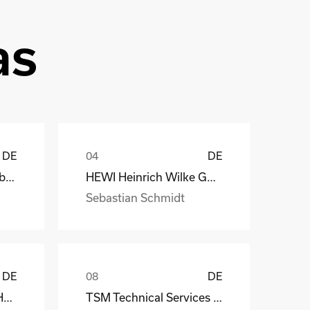
as
DE
DE
Depesche Vertrieb GmbH & Co. KG
HEWI Heinrich Wilke GmbH
Sebastian Schmidt
DE
DE
MS-Schramberg GmbH&Co. KG
TSM Technical Services & Marine Logistics GmbH