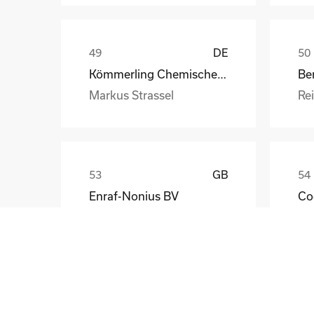
DE
Kömmerling Chemische Fabrik GmbH
Be
Markus Strassel
Re
GB
Enraf-Nonius BV
Co
John Katzenbauer
Ast
LT