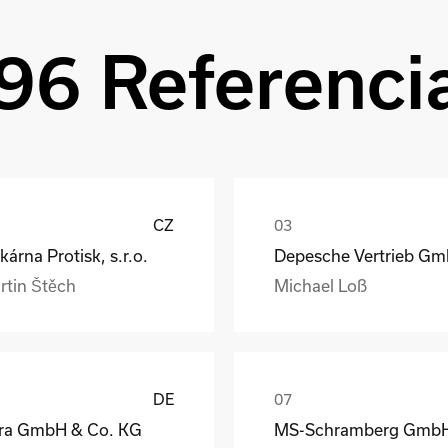
96 Referenci
CZ
kárna Protisk, s.r.o.
rtin Štěch
Michael Loß
DE
ra GmbH & Co. KG