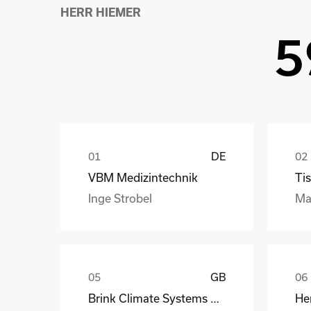
HERR HIEMER
5
DE
VBM Medizintechnik
Tis
Inge Strobel
Ma
GB
Brink Climate Systems B.V.
He