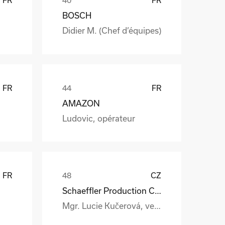
BOSCH
Didier M. (Chef d’équipes)
FR
FR
AMAZON
Ludovic, opérateur
FR
CZ
Schaeffler Production CZ s.r.o.
Mgr. Lucie Kučerová, vedoucí interní logistiky a expedice