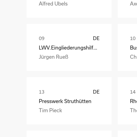
Alfred Ubels
Ax
DE
LWV.Eingliederungshilfe.GmbH
Jürgen Rueß
Ch
DE
Presswerk Struthütten
Tim Pieck
Th