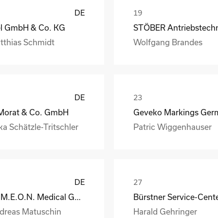
DE
el GmbH & Co. KG
tthias Schmidt
Wolfgang Brandes
DE
 Morat & Co. GmbH
ka Schätzle-Tritschler
Patric Wiggenhauser
DE
S.I.M.E.O.N. Medical GmbH & Co.KG
Bürstner Service-Cent
dreas Matuschin
Harald Gehringer