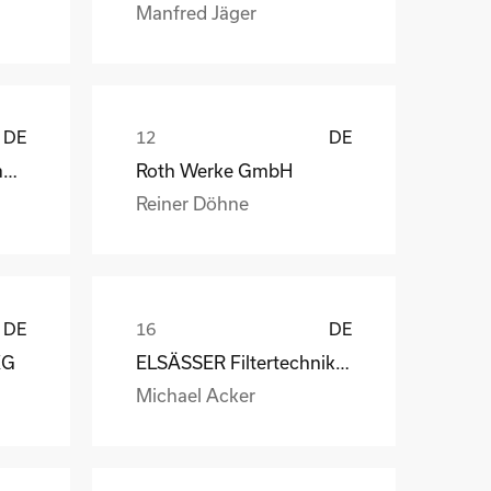
Manfred Jäger
DE
DE
Weber Automotive GmbH
Roth Werke GmbH
Reiner Döhne
DE
DE
KG
ELSÄSSER Filtertechnik GmbH
Michael Acker