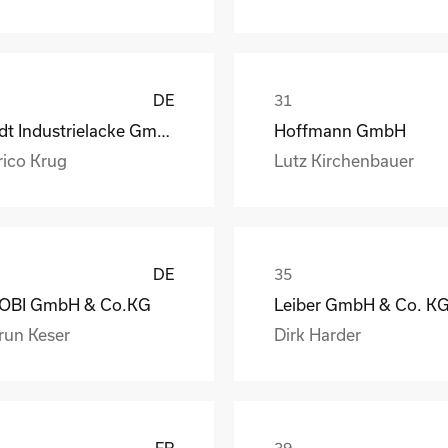
DE
Rüdt Industrielacke GmbH & Co.KG
Hoffmann GmbH
rico Krug
Lutz Kirchenbauer
DE
OBI GmbH & Co.KG
Leiber GmbH & Co. K
run Keser
Dirk Harder
FR