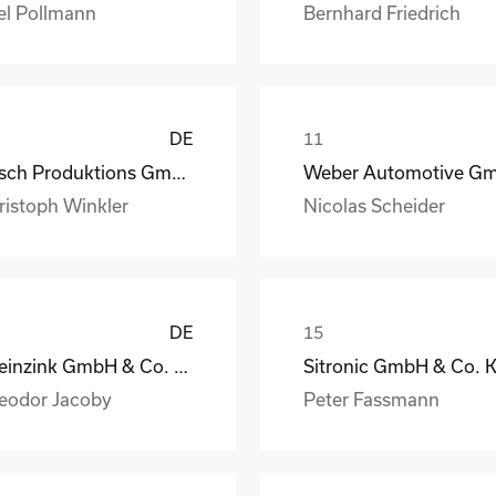
el Pollmann
Bernhard Friedrich
DE
Busch Produktions GmbH Vakuumpumpen und Systeme
ristoph Winkler
Nicolas Scheider
DE
Rheinzink GmbH & Co. KG
Sitronic GmbH & Co. 
eodor Jacoby
Peter Fassmann