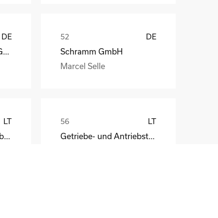
DE
DE
Lock Antriebstechnik GmbH
Schramm GmbH
Marcel Selle
LT
LT
HKT Wellpappen Verarbeitung GmbH
Getriebe- und Antriebstechnik Wernigerode
LV
LV