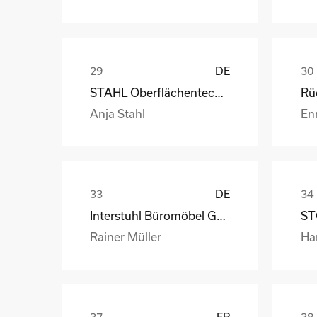
DE
STAHL Oberflächentechnik GmbH
Anja Stahl
En
DE
Interstuhl Büromöbel GmbH & Co. KG
ST
Rainer Müller
Ha
FR