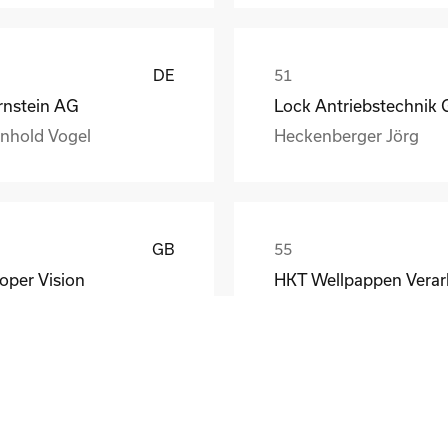
DE
rnstein AG
inhold Vogel
Heckenberger Jörg
GB
oper Vision
rid Dordal
LV