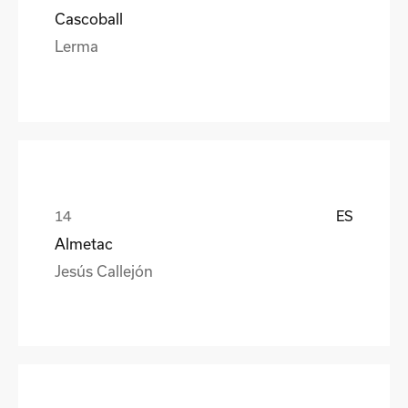
Cascoball
Lerma
ES
Almetac
Jesús Callejón