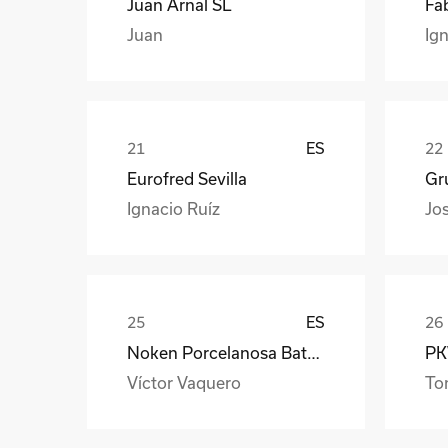
Juan Arnal SL
Fa
Juan
Ign
ES
Eurofred Sevilla
Gr
Ignacio Ruíz
Jo
ES
Noken Porcelanosa Bathrooms
PKW
Víctor Vaquero
To