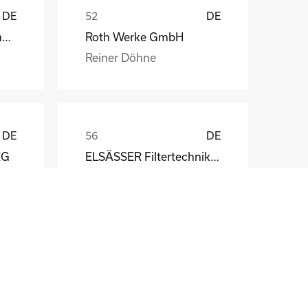
DE
DE
Weber Automotive GmbH
Roth Werke GmbH
Reiner Döhne
DE
DE
KG
ELSÄSSER Filtertechnik GmbH
Michael Acker
DE
DE
STÖBER Antriebstechnik GmbH + Co. KG
Fritz Winter Eisengießerei GmbH & Co. KG
Dirk Scherping