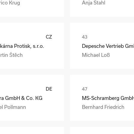
rico Krug
Anja Stahl
CZ
kárna Protisk, s.r.o.
rtin Štěch
Michael Loß
DE
ra GmbH & Co. KG
el Pollmann
Bernhard Friedrich