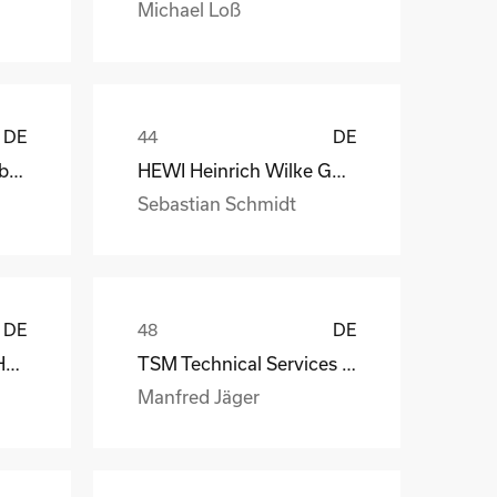
Michael Loß
DE
DE
Depesche Vertrieb GmbH & Co. KG
HEWI Heinrich Wilke GmbH
Sebastian Schmidt
DE
DE
MS-Schramberg GmbH&Co. KG
TSM Technical Services & Marine Logistics GmbH
Manfred Jäger