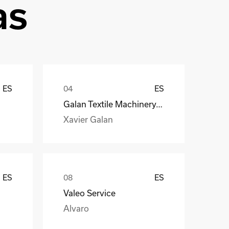
as
ES
ES
Galan Textile Machinery, S.L.
Xavier Galan
ES
ES
Valeo Service
Alvaro