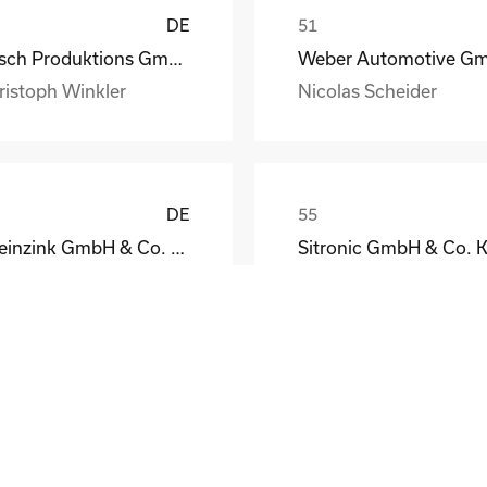
DE
Busch Produktions GmbH Vakuumpumpen und Systeme
ristoph Winkler
Nicolas Scheider
DE
Rheinzink GmbH & Co. KG
Sitronic GmbH & Co. 
eodor Jacoby
Peter Fassmann
DE
el GmbH & Co. KG
tthias Schmidt
Wolfgang Brandes