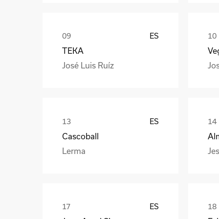
ES
TEKA
Veg
José Luis Ruíz
Jo
ES
Cascoball
Al
Lerma
Jes
ES