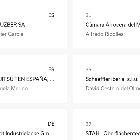
ES
UZBER SA
ier García
Alfredo Ripolles
ES
FUJITSU TEN ESPAÑA, S.A.
Schaeffler Iberia, s.l.u.
gela Merino
David Cestero del Olm
DE
Rüdt Industrielacke GmbH & Co.KG