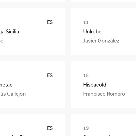
ES
a Sicilia
Unkobe
sé
Javier González
ES
metac
Hispacold
ús Callejón
Francisco Romero
ES