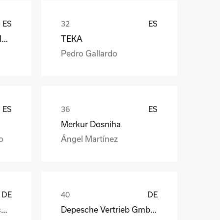
ES
ES
Càmara Arrocera del Montsià
TEKA
Pedro Gallardo
ES
ES
Merkur Dosniha
o
Ángel Martínez
DE
DE
STAHL Oberflächentechnik GmbH
Depesche Vertrieb GmbH & Co. KG