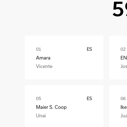
5
ES
Amara
EN
Vicente
Jo
ES
Maier S. Coop
Ik
Unai
Ju