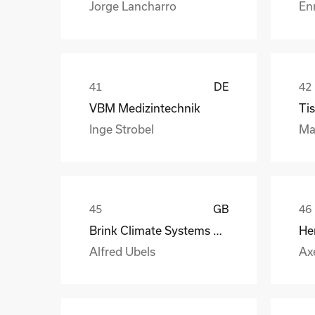
Jorge Lancharro
En
DE
VBM Medizintechnik
Tis
Inge Strobel
Ma
GB
Brink Climate Systems B.V.
He
Alfred Ubels
Ax