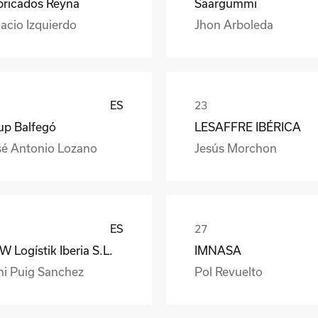
bricados Reyna
Saargummi
acio Izquierdo
Jhon Arboleda
ES
up Balfegó
LESAFFRE IBÉRICA
sé Antonio Lozano
Jesús Morchon
ES
 Logístik Iberia S.L.
IMNASA
ni Puig Sanchez
Pol Revuelto