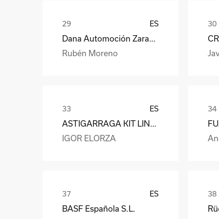
ES
Dana Automoción Zaragoza
CR
Rubén Moreno
Jav
ES
ASTIGARRAGA KIT LINE S.L.
IGOR ELORZA
An
ES
BASF Española S.L.