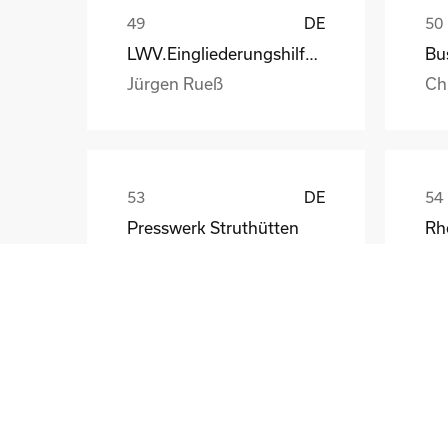
DE
LWV.Eingliederungshilfe.GmbH
Jürgen Rueß
Ch
DE
Presswerk Struthütten
Tim Pieck
Th
GB
Central Bank of Ireland
Ri
Frank Walsh
Ma