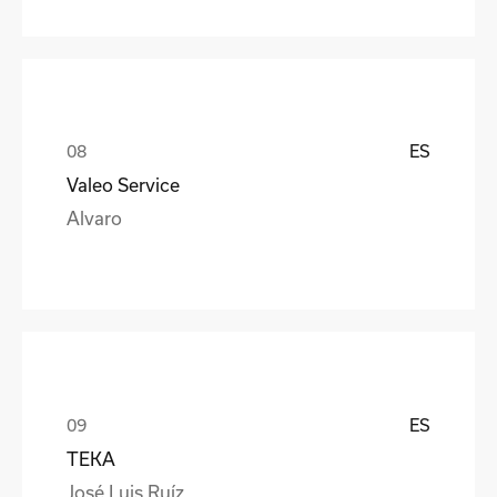
ES
Valeo Service
Alvaro
ES
TEKA
José Luis Ruíz