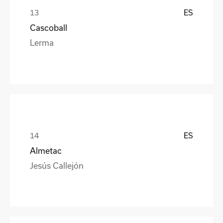
ES
Cascoball
Lerma
ES
Almetac
Jesús Callejón