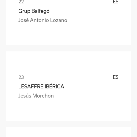
ES
Grup Balfegó
José Antonio Lozano
ES
LESAFFRE IBÉRICA
Jesús Morchon