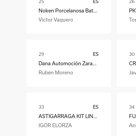
ES
Noken Porcelanosa Bathrooms
PKW
Víctor Vaquero
To
ES
Dana Automoción Zaragoza
CR
Rubén Moreno
Jav
ES
ASTIGARRAGA KIT LINE S.L.
IGOR ELORZA
An