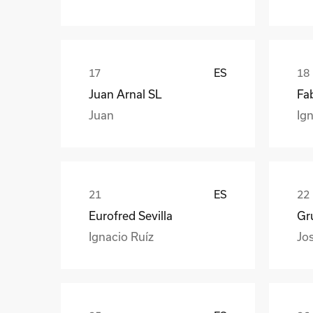
ES
Juan Arnal SL
Fa
Juan
Ign
ES
Eurofred Sevilla
Gr
Ignacio Ruíz
Jo