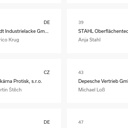
DE
Rüdt Industrielacke GmbH & Co.KG
rico Krug
Anja Stahl
CZ
kárna Protisk, s.r.o.
rtin Štěch
Michael Loß
DE