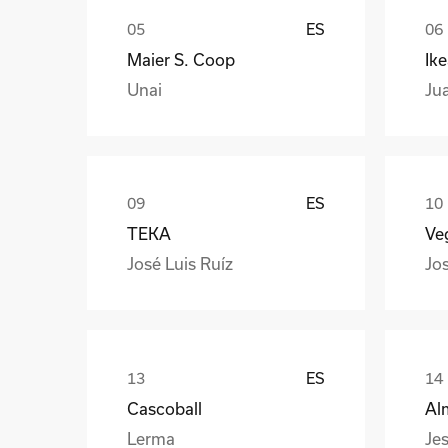
ES
Maier S. Coop
Ik
Unai
Ju
ES
TEKA
Veg
José Luis Ruíz
Jo
ES
Cascoball
Al
Lerma
Jes