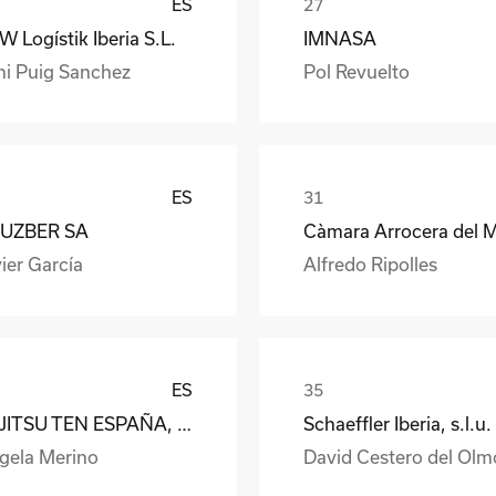
ES
 Logístik Iberia S.L.
IMNASA
ni Puig Sanchez
Pol Revuelto
ES
UZBER SA
ier García
Alfredo Ripolles
ES
FUJITSU TEN ESPAÑA, S.A.
Schaeffler Iberia, s.l.u.
gela Merino
David Cestero del Olm