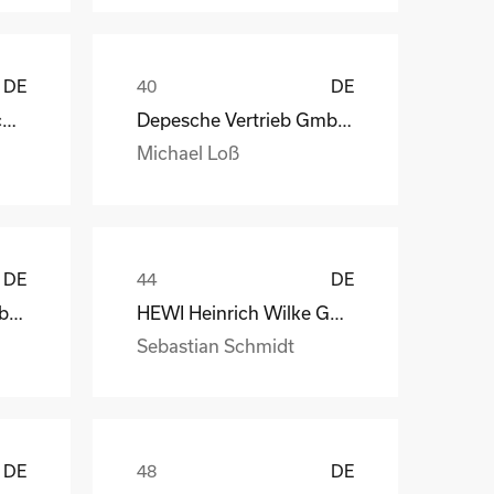
DE
DE
STAHL Oberflächentechnik GmbH
Depesche Vertrieb GmbH & Co. KG
Michael Loß
DE
DE
Depesche Vertrieb GmbH & Co. KG
HEWI Heinrich Wilke GmbH
Sebastian Schmidt
DE
DE