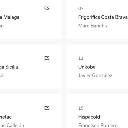
ES
ea Malaga
Frigorifics Costa Brava
an
Marc Banchs
ES
a Sicilia
Unkobe
sé
Javier González
ES
metac
Hispacold
ús Callejón
Francisco Romero