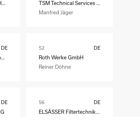
MS-Schramberg GmbH&Co. KG
TSM Technical Services & Marine Logistics GmbH
Manfred Jäger
DE
DE
Weber Automotive GmbH
Roth Werke GmbH
Reiner Döhne
DE
DE
KG
ELSÄSSER Filtertechnik GmbH
Michael Acker