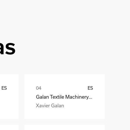
as
ES
ES
Galan Textile Machinery, S.L.
Xavier Galan