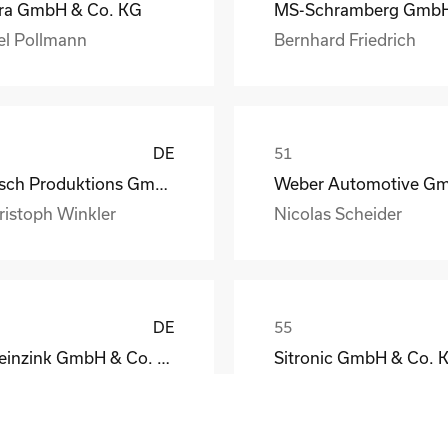
ra GmbH & Co. KG
el Pollmann
Bernhard Friedrich
DE
Busch Produktions GmbH Vakuumpumpen und Systeme
ristoph Winkler
Nicolas Scheider
DE
Rheinzink GmbH & Co. KG
Sitronic GmbH & Co. 
eodor Jacoby
Peter Fassmann