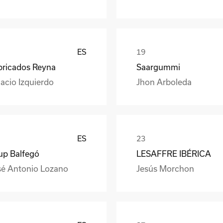
ES
bricados Reyna
Saargummi
acio Izquierdo
Jhon Arboleda
ES
up Balfegó
LESAFFRE IBÉRICA
sé Antonio Lozano
Jesús Morchon