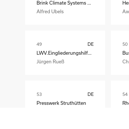
Brink Climate Systems B.V.
He
Alfred Ubels
Ax
DE
LWV.Eingliederungshilfe.GmbH
Jürgen Rueß
Ch
DE
Presswerk Struthütten
Tim Pieck
Th