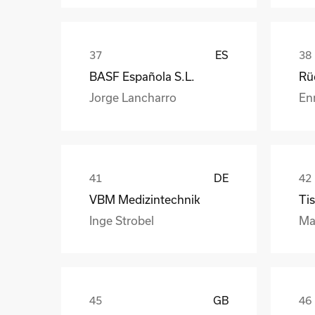
ES
BASF Española S.L.
Jorge Lancharro
En
DE
VBM Medizintechnik
Tis
Inge Strobel
Ma
GB