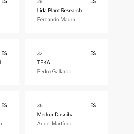
ES
ES
Lida Plant Research
Fernando Maura
ES
ES
Càmara Arrocera del Montsià
TEKA
Pedro Gallardo
ES
ES
Merkur Dosniha
o
Ángel Martínez