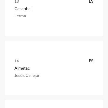
ES
Cascoball
Lerma
ES
Almetac
Jesús Callejón