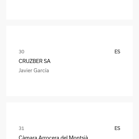
ES
CRUZBER SA
Javier García
ES
Càmara Arrocera del Montsià