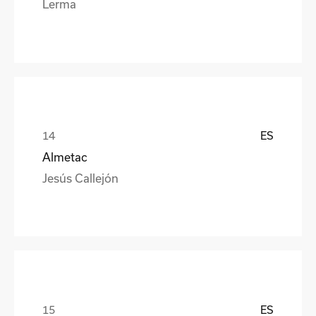
Lerma
ES
Almetac
Jesús Callejón
ES