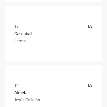
ES
Cascoball
Lerma
ES
Almetac
Jesús Callejón