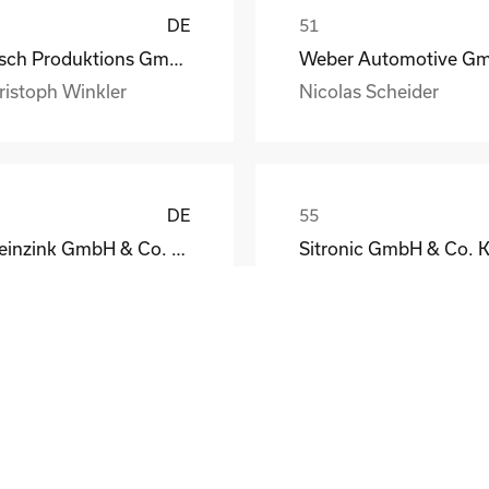
DE
Busch Produktions GmbH Vakuumpumpen und Systeme
ristoph Winkler
Nicolas Scheider
DE
Rheinzink GmbH & Co. KG
Sitronic GmbH & Co. 
eodor Jacoby
Peter Fassmann
DE
el GmbH & Co. KG
tthias Schmidt
Wolfgang Brandes