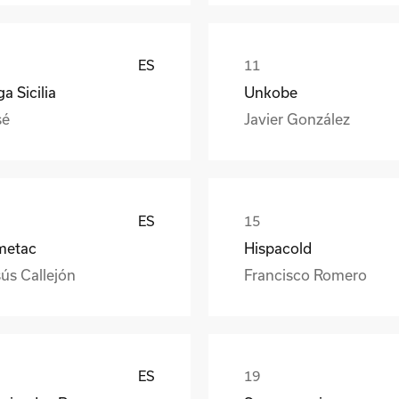
ES
a Sicilia
Unkobe
sé
Javier González
ES
metac
Hispacold
ús Callejón
Francisco Romero
ES