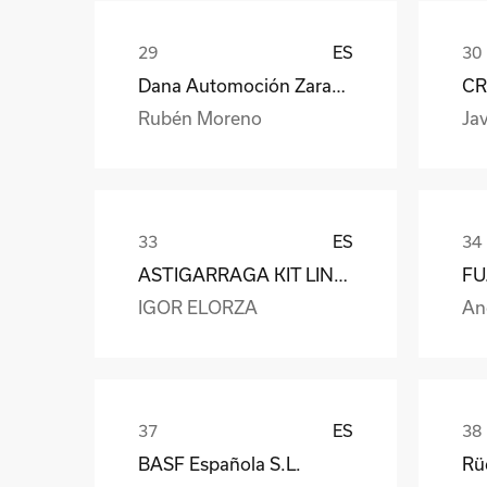
ES
Dana Automoción Zaragoza
CR
Rubén Moreno
Jav
ES
ASTIGARRAGA KIT LINE S.L.
IGOR ELORZA
An
ES
BASF Española S.L.