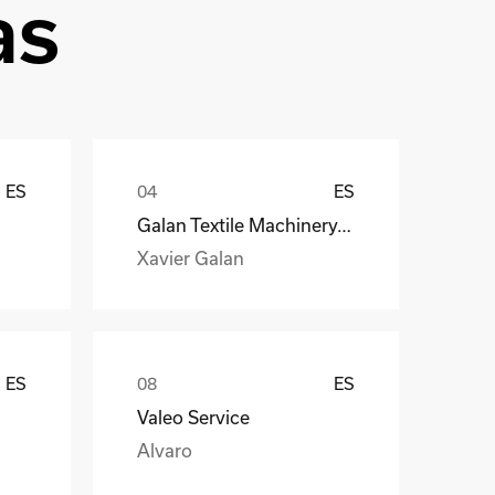
as
ES
ES
Galan Textile Machinery, S.L.
Xavier Galan
ES
ES
Valeo Service
Alvaro