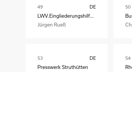
DE
LWV.Eingliederungshilfe.GmbH
Jürgen Rueß
Ch
DE
Presswerk Struthütten
Tim Pieck
Th
GB
Central Bank of Ireland
Ri
Frank Walsh
Ma