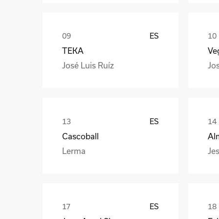
ES
TEKA
Veg
José Luis Ruíz
Jo
ES
Cascoball
Al
Lerma
Jes
ES