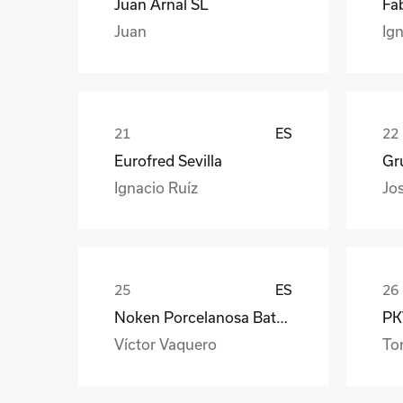
Juan Arnal SL
Fa
Juan
Ign
ES
Eurofred Sevilla
Gr
Ignacio Ruíz
Jo
ES
Noken Porcelanosa Bathrooms
PKW
Víctor Vaquero
To