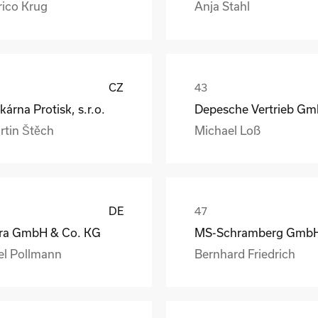
rico Krug
Anja Stahl
CZ
kárna Protisk, s.r.o.
rtin Štěch
Michael Loß
DE
ra GmbH & Co. KG
el Pollmann
Bernhard Friedrich