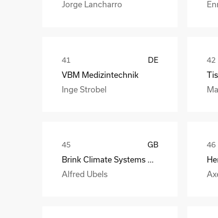
Jorge Lancharro
En
DE
VBM Medizintechnik
Tis
Inge Strobel
Ma
GB
Brink Climate Systems B.V.
He
Alfred Ubels
Ax