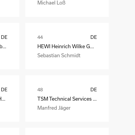
Michael Loß
DE
DE
Depesche Vertrieb GmbH & Co. KG
HEWI Heinrich Wilke GmbH
Sebastian Schmidt
DE
DE
MS-Schramberg GmbH&Co. KG
TSM Technical Services & Marine Logistics GmbH
Manfred Jäger