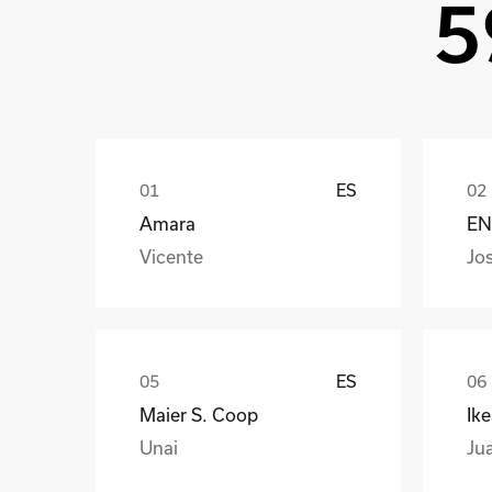
5
ES
Amara
EN
Vicente
Jo
ES
Maier S. Coop
Ik
Unai
Ju