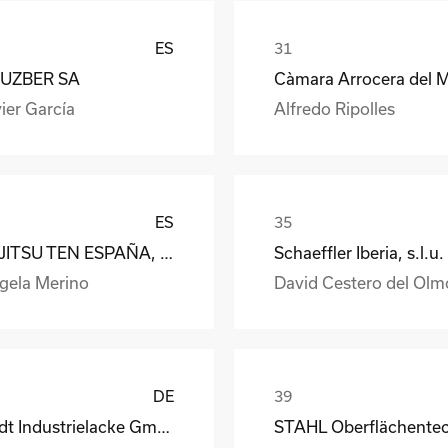
ES
UZBER SA
ier García
Alfredo Ripolles
ES
FUJITSU TEN ESPAÑA, S.A.
Schaeffler Iberia, s.l.u.
gela Merino
David Cestero del Olm
DE
Rüdt Industrielacke GmbH & Co.KG