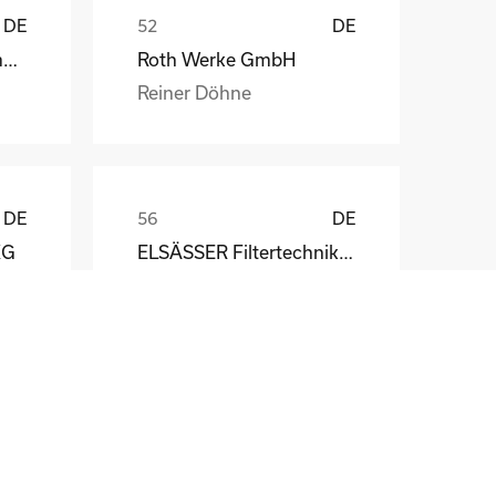
DE
DE
Weber Automotive GmbH
Roth Werke GmbH
Reiner Döhne
DE
DE
KG
ELSÄSSER Filtertechnik GmbH
Michael Acker
DE
DE
STÖBER Antriebstechnik GmbH + Co. KG
Fritz Winter Eisengießerei GmbH & Co. KG
Dirk Scherping