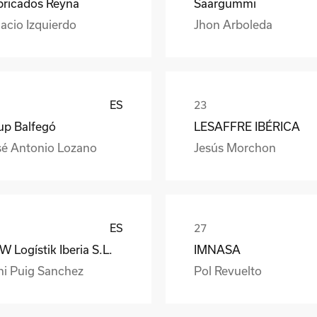
bricados Reyna
Saargummi
acio Izquierdo
Jhon Arboleda
ES
up Balfegó
LESAFFRE IBÉRICA
sé Antonio Lozano
Jesús Morchon
ES
 Logístik Iberia S.L.
IMNASA
ni Puig Sanchez
Pol Revuelto