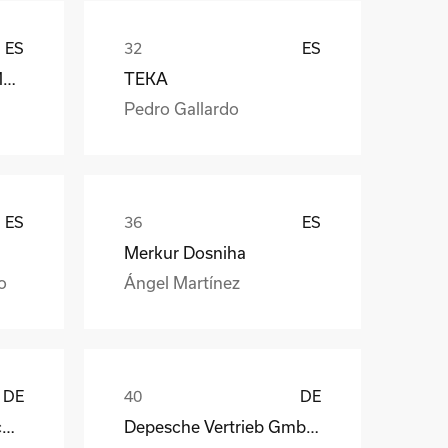
ES
ES
Càmara Arrocera del Montsià
TEKA
Pedro Gallardo
ES
ES
Merkur Dosniha
o
Ángel Martínez
DE
DE
STAHL Oberflächentechnik GmbH
Depesche Vertrieb GmbH & Co. KG