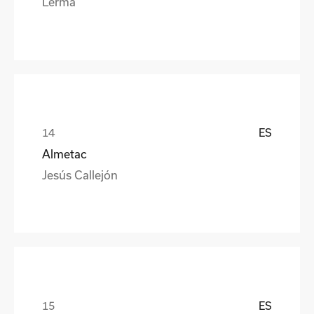
Lerma
ES
Almetac
Jesús Callejón
ES