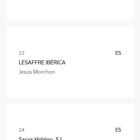
ES
LESAFFRE IBÉRICA
Jesús Morchon
ES
Sacos Hidalgo, S.L.