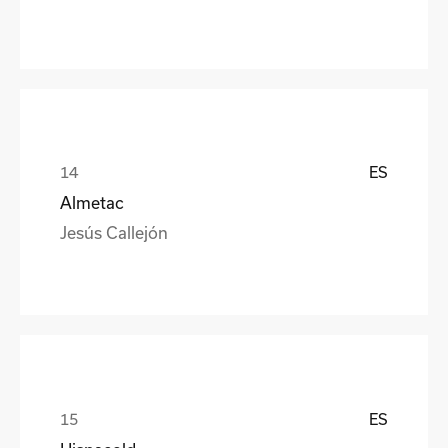
ES
Almetac
Jesús Callejón
ES