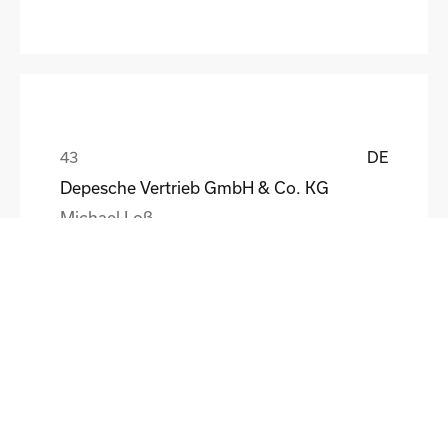
DE
Depesche Vertrieb GmbH & Co. KG
Michael Loß
DE
HEWI Heinrich Wilke GmbH