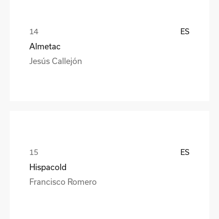
ES
Almetac
Jesús Callejón
ES
Hispacold
Francisco Romero