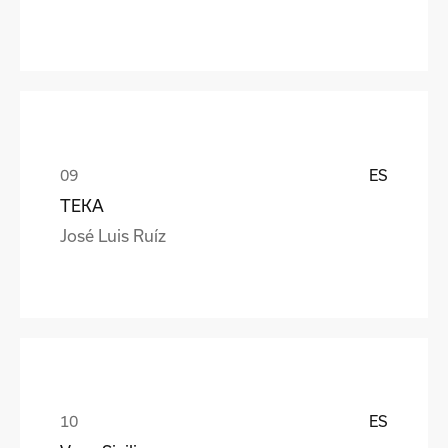
ES
TEKA
José Luis Ruíz
ES