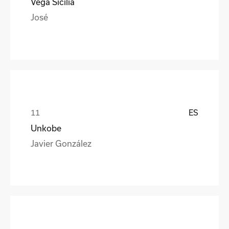
Vega Sicilia
José
ES
Unkobe
Javier González