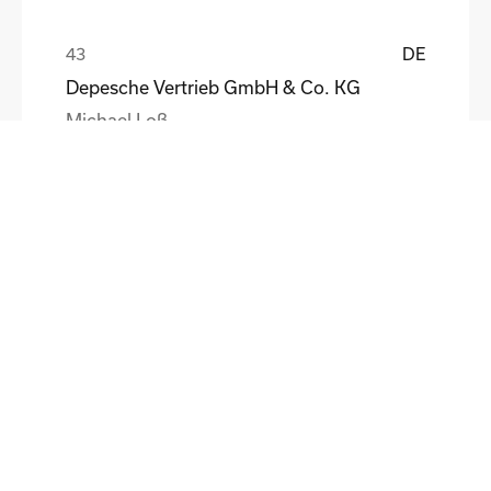
DE
Depesche Vertrieb GmbH & Co. KG
Michael Loß
DE
HEWI Heinrich Wilke GmbH
Sebastian Schmidt