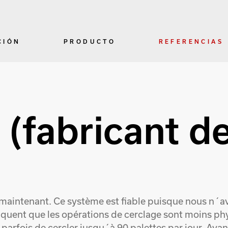
CIÓN
PRODUCTO
REFERENCIAS
fabricant de
s maintenant. Ce système est fiable puisque nous n´
quent que les opérations de cerclage sont moins phys
 parfois de cercler jusqu´à 90 palettes par jour. Ava