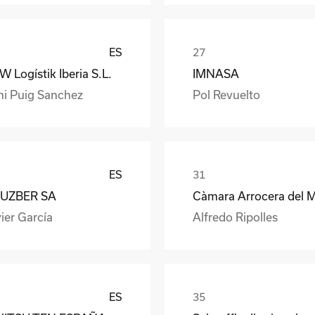
ES
 Logístik Iberia S.L.
IMNASA
ni Puig Sanchez
Pol Revuelto
ES
UZBER SA
ier García
Alfredo Ripolles
ES