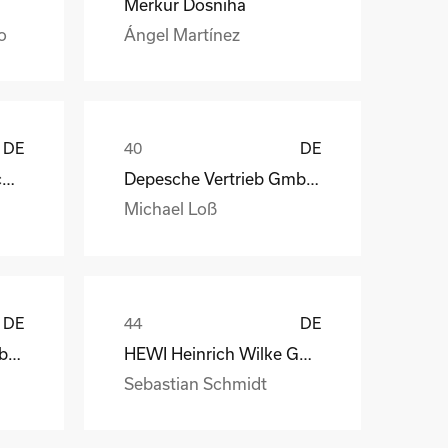
Merkur Dosniha
o
Ángel Martínez
DE
DE
STAHL Oberflächentechnik GmbH
Depesche Vertrieb GmbH & Co. KG
Michael Loß
DE
DE
Depesche Vertrieb GmbH & Co. KG
HEWI Heinrich Wilke GmbH
Sebastian Schmidt