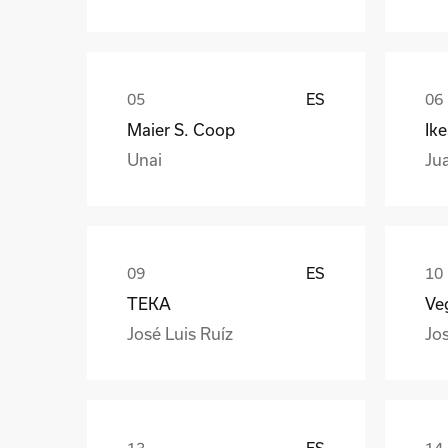
ES
Maier S. Coop
Ik
Unai
Ju
ES
TEKA
Veg
José Luis Ruíz
Jo
ES