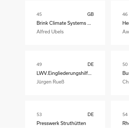
GB
Brink Climate Systems B.V.
He
Alfred Ubels
Ax
DE
LWV.Eingliederungshilfe.GmbH
Jürgen Rueß
Ch
DE
Presswerk Struthütten