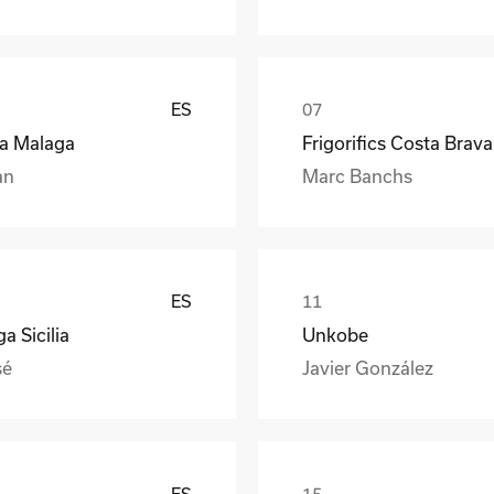
ES
ea Malaga
Frigorifics Costa Brava
an
Marc Banchs
ES
a Sicilia
Unkobe
sé
Javier González
ES