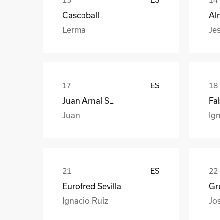
Cascoball
Al
Lerma
Jes
ES
Juan Arnal SL
Fa
Juan
Ign
ES
Eurofred Sevilla
Gr
Ignacio Ruíz
Jo