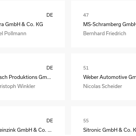
DE
ra GmbH & Co. KG
el Pollmann
Bernhard Friedrich
DE
Busch Produktions GmbH Vakuumpumpen und Systeme
ristoph Winkler
Nicolas Scheider
DE
Rheinzink GmbH & Co. KG
Sitronic GmbH & Co. 