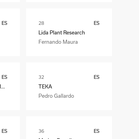
ES
ES
Lida Plant Research
Fernando Maura
ES
ES
Càmara Arrocera del Montsià
TEKA
Pedro Gallardo
ES
ES