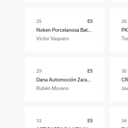
ES
Noken Porcelanosa Bathrooms
PKW
Víctor Vaquero
To
ES
Dana Automoción Zaragoza
CR
Rubén Moreno
Jav
ES