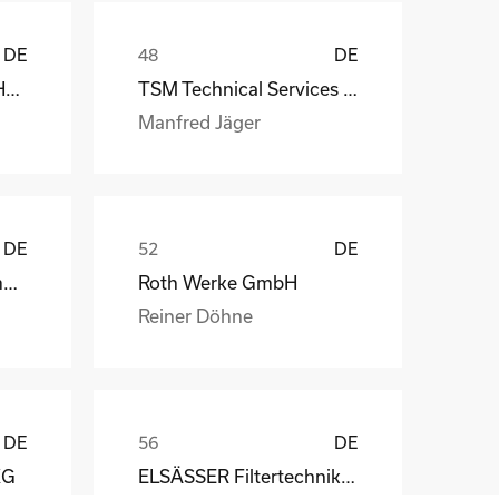
DE
DE
MS-Schramberg GmbH&Co. KG
TSM Technical Services & Marine Logistics GmbH
Manfred Jäger
DE
DE
Weber Automotive GmbH
Roth Werke GmbH
Reiner Döhne
DE
DE
KG
ELSÄSSER Filtertechnik GmbH