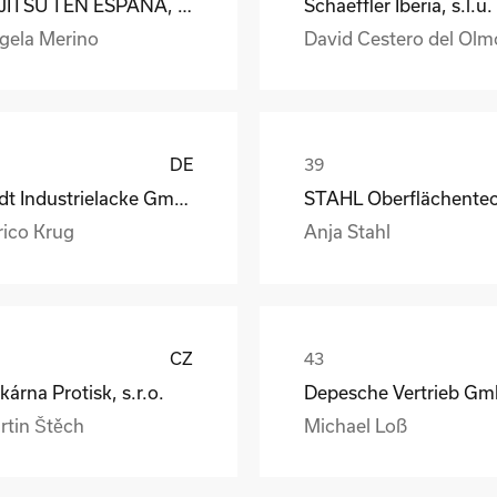
FUJITSU TEN ESPAÑA, S.A.
Schaeffler Iberia, s.l.u.
gela Merino
David Cestero del Olm
DE
Rüdt Industrielacke GmbH & Co.KG
rico Krug
Anja Stahl
CZ
kárna Protisk, s.r.o.
rtin Štěch
Michael Loß