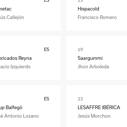
metac
Hispacold
ús Callejón
Francisco Romero
ES
bricados Reyna
Saargummi
acio Izquierdo
Jhon Arboleda
ES
up Balfegó
LESAFFRE IBÉRICA
sé Antonio Lozano
Jesús Morchon