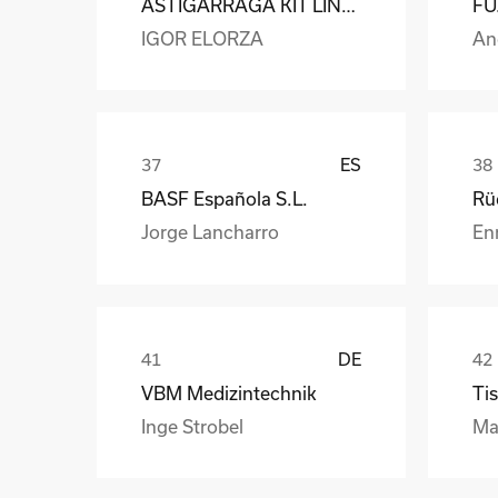
ASTIGARRAGA KIT LINE S.L.
IGOR ELORZA
An
ES
BASF Española S.L.
Jorge Lancharro
En
DE
VBM Medizintechnik
Tis
Inge Strobel
Ma