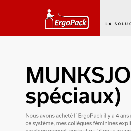
LA SOLU
MUNKSJO (
spéciaux)
Nous avons acheté l’ ErgoPack il y a 4 an
ce système, mes collègues féminines expli
cerclage manuel, surtout qu´il nous arrive