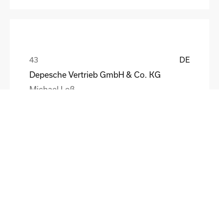
DE
Depesche Vertrieb GmbH & Co. KG
Michael Loß
DE
HEWI Heinrich Wilke GmbH
Sebastian Schmidt