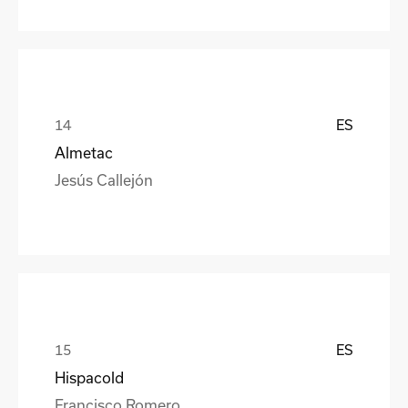
ES
Almetac
Jesús Callejón
ES
Hispacold
Francisco Romero