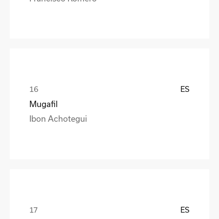
ES
Mugafil
Ibon Achotegui
ES