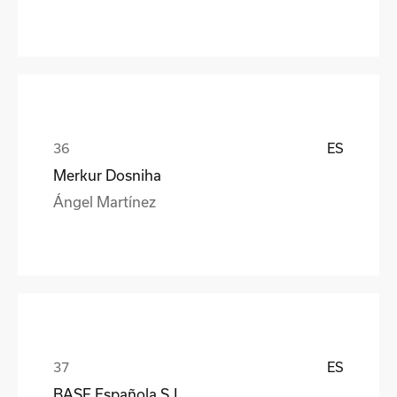
ES
Merkur Dosniha
Ángel Martínez
ES
BASF Española S.L.