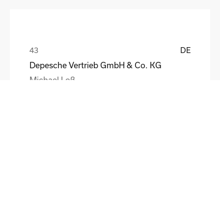
DE
Depesche Vertrieb GmbH & Co. KG
Michael Loß
DE
HEWI Heinrich Wilke GmbH
Sebastian Schmidt