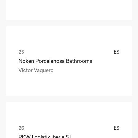
ES
Noken Porcelanosa Bathrooms
Víctor Vaquero
ES
PKW Logístik Iberia S.L.