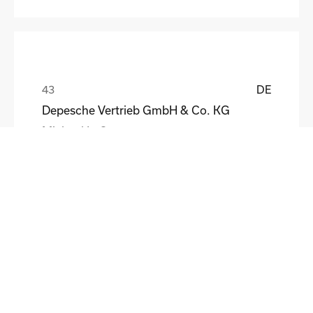
DE
Depesche Vertrieb GmbH & Co. KG
Michael Loß
DE
HEWI Heinrich Wilke GmbH
Sebastian Schmidt